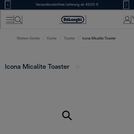
Skip
Versandkostenfreie Lieferung ab 49,00 €
to
Content
Erklärung
zur
Zugänglichkeit
Weitere Geräte
Küche
Toaster
Icona Micalite Toaster
Icona Micalite Toaster