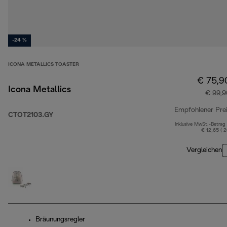
-24 %
ICONA METALLICS TOASTER
€ 75,9
Icona Metallics
€ 99,9
Empfohlener Pre
CTOT2103.GY
Inklusive MwSt.-Betrag
€ 12,65 ( 
Vergleichen
Bräunungsregler