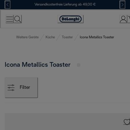
Skip
Versandkostenfreie Lieferung ab 49,00 €
to
Content
Erklärung
zur
Zugänglichkeit
Weitere Geräte
Küche
Toaster
Icona Metallics Toaster
Icona Metallics Toaster
Filter