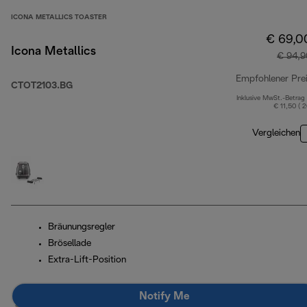
ICONA METALLICS TOASTER
€ 69,0
Icona Metallics
€ 94,9
Empfohlener Pre
CTOT2103.BG
Inklusive MwSt.-Betrag
€ 11,50 ( 
Vergleichen
Bräunungsregler
Brösellade
Extra-Lift-Position
Notify Me