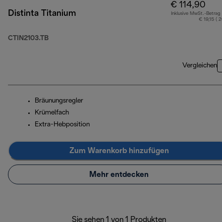
€ 114,90
Distinta Titanium
Inklusive MwSt.-Betrag
€ 19,15 ( 
CTIN2103.TB
Vergleichen
Bräunungsregler
Krümelfach
Extra-Hebposition
Zum Warenkorb hinzufügen
Mehr entdecken
Sie sehen 1 von 1 Produkten