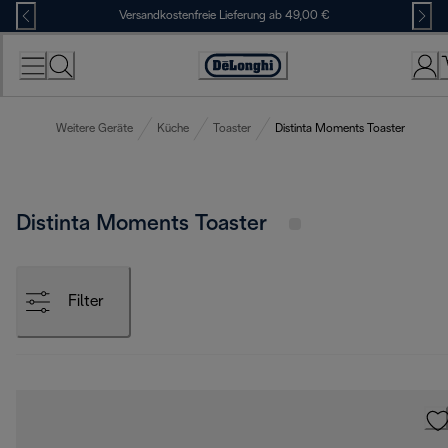
Skip
Versandkostenfreie Lieferung ab 49,00 €
to
Content
Erklärung
zur
Zugänglichkeit
Weitere Geräte
Küche
Toaster
Distinta Moments Toaster
Distinta Moments Toaster
Filter