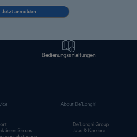
Jetzt anmelden
Bedienungsanleitungen
vice
About De’Longhi
ort
De’Longhi Group
ktieren Sie uns
Jobs & Karriere
enungsanleitungen