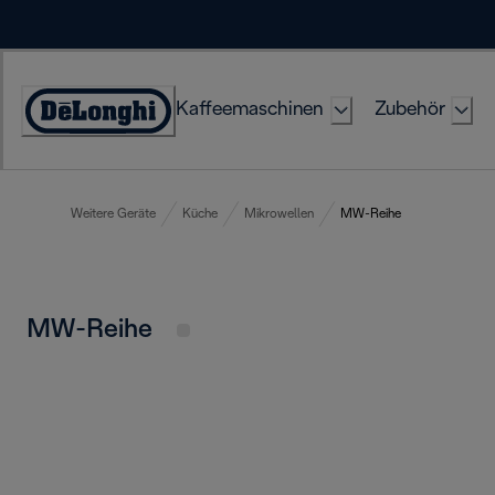
Skip
to
Content
Kaffeemaschinen
Zubehör
Erklärung
zur
Zugänglichkeit
Weitere Geräte
Küche
Mikrowellen
MW-Reihe
MW-Reihe