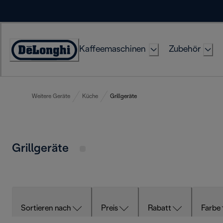
Skip
to
Content
Kaffeemaschinen
Zubehör
Erklärung
zur
Zugänglichkeit
Weitere Geräte
Küche
Grillgeräte
Grillgeräte
Sortieren nach
Preis
Rabatt
Farbe