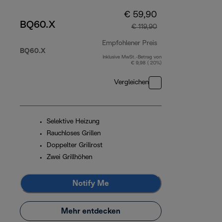
€ 59,90
BQ60.X
€ 119,90
Empfohlener Preis
BQ60.X
Inklusive MwSt.-Betrag von
Originalpreis € 119
€ 9,98 ( 20%)
Vergleichen
Selektive Heizung
Rauchloses Grillen
Doppelter Grillrost
Zwei Grillhöhen
Notify Me
Mehr entdecken