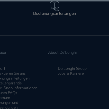
Bedienungsanleitungen
vice
About De’Longhi
ort
De’Longhi Group
ktieren Sie uns
Jobs & Karriere
enungsanleitungen
ellergarantie
ne-Shop Informationen
ucts FAQs
essum
erungen und
sendungen