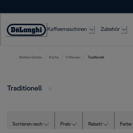
Skip
to
Content
Kaffeemaschinen
Zubehör
Erklärung
zur
Zugänglichkeit
Weitere Geräte
Küche
Fritteusen
Traditionell
Traditionell
Sortieren nach
Preis
Rabatt
Farbe