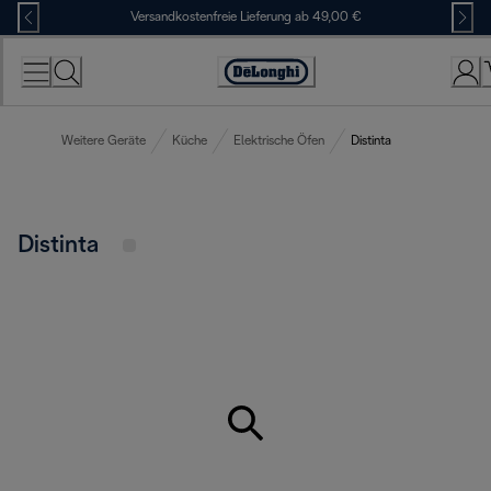
Skip
Versandkostenfreie Lieferung ab 49,00 €
to
Content
Erklärung
zur
Zugänglichkeit
Weitere Geräte
Küche
Elektrische Öfen
Distinta
Distinta