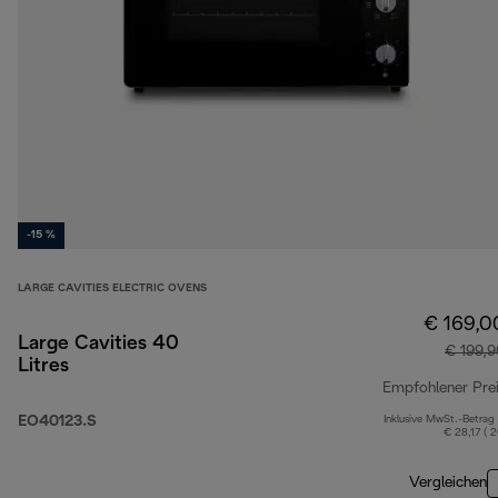
-15 %
LARGE CAVITIES ELECTRIC OVENS
€ 169,0
Large Cavities 40
€ 199,
Litres
Empfohlener Pre
EO40123.S
Inklusive MwSt.-Betrag
€ 28,17 ( 
Vergleichen