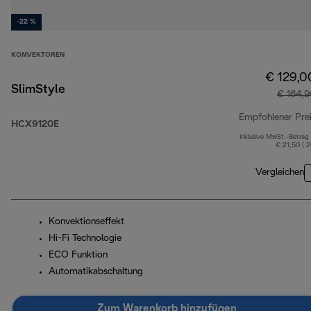
-22 %
KONVEKTOREN
€ 129,0
SlimStyle
€ 164,9
Empfohlener Pre
HCX9120E
Inklusive MwSt.-Betrag
€ 21,50 ( 
Vergleichen
Konvektionseffekt
Hi-Fi Technologie
ECO Funktion
Automatikabschaltung
Zum Warenkorb hinzufügen