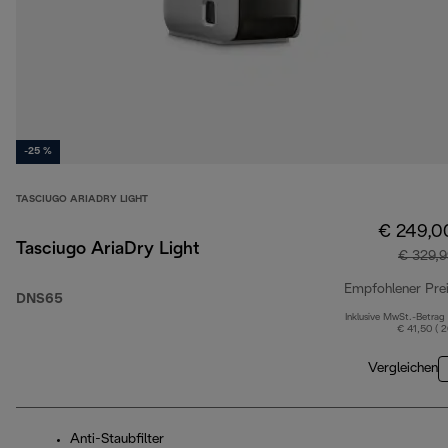
-25 %
TASCIUGO ARIADRY LIGHT
€ 249,0
Tasciugo AriaDry Light
€ 329,9
Empfohlener Pre
DNS65
Inklusive MwSt.-Betrag
€ 41,50 ( 
Vergleichen
Anti-Staubfilter