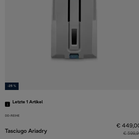
-25 %
Letzte 1
Artikel
DD-REIHE
€ 449,0
Tasciugo Ariadry
€ 599,9