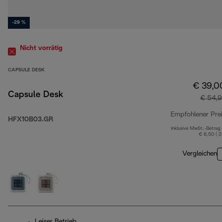
-29 %
Nicht vorrätig
CAPSULE DESK
€ 39,0
Capsule Desk
€ 54,9
Empfohlener Pre
HFX10B03.GR
Inklusive MwSt.-Betrag
€ 6,50 ( 
Vergleichen
Leiser Betrieb