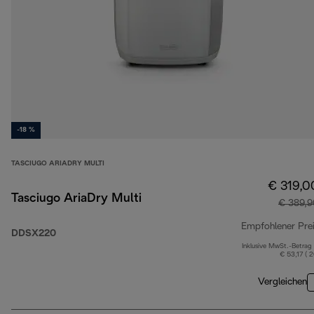
-18 %
TASCIUGO ARIADRY MULTI
€ 319,0
Tasciugo AriaDry Multi
€ 389,9
Empfohlener Pre
DDSX220
Inklusive MwSt.-Betrag
€ 53,17 ( 
Vergleichen