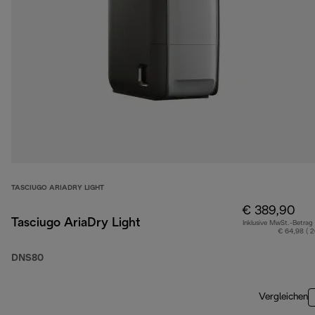
TASCIUGO ARIADRY LIGHT
€ 389,90
Tasciugo AriaDry Light
Inklusive MwSt.-Betrag
€ 64,98 ( 
DNS80
Vergleichen