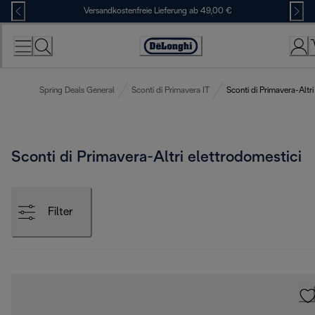
Skip
Versandkostenfreie Lieferung ab 49,00 €
to
Content
Erklärung
zur
Zugänglichkeit
Spring Deals General
Sconti di Primavera IT
Sconti di Primavera-Altri
Sconti di Primavera-Altri elettrodomestici
Filter