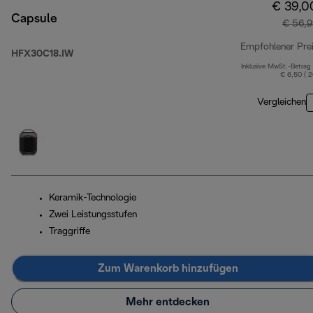
€ 39,0
Capsule
€ 56,9
Empfohlener Pre
HFX30C18.IW
Inklusive MwSt.-Betrag
€ 6,50 ( 
Vergleichen
Keramik-Technologie
Zwei Leistungsstufen
Traggriffe
Zum Warenkorb hinzufügen
Mehr entdecken