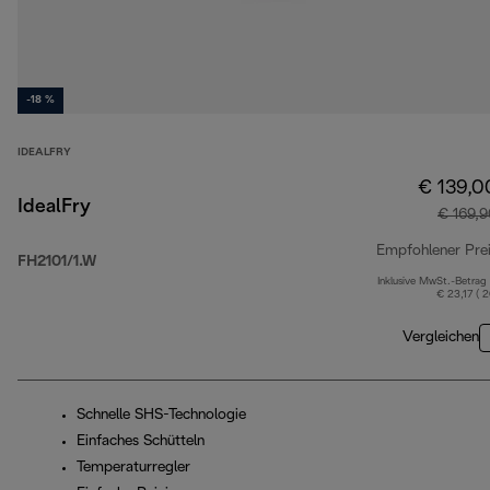
-18 %
IDEALFRY
€ 139,0
IdealFry
€ 169,
Empfohlener Pre
FH2101/1.W
Inklusive MwSt.-Betrag
€ 23,17 ( 
Vergleichen
Schnelle SHS-Technologie
Einfaches Schütteln
Temperaturregler