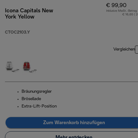
€ 99,90
Icona Capitals New
Inklusive MwSt.-Betrag
€ 16,65 ( 
York Yellow
CTOC2103.Y
Vergleichen
Bräunungsregler
Brösellade
Extra-Lift-Position
Zum Warenkorb hinzufügen
Mehr entdecken