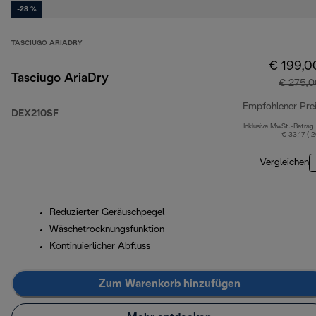
-28 %
TASCIUGO ARIADRY
€ 199,0
Tasciugo AriaDry
€ 275,0
Empfohlener Pre
DEX210SF
Inklusive MwSt.-Betrag
€ 33,17 ( 
Vergleichen
Reduzierter Geräuschpegel
Wäschetrocknungsfunktion
Kontinuierlicher Abfluss
Zum Warenkorb hinzufügen