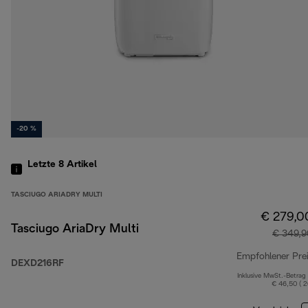
-20 %
Letzte 8
Artikel
TASCIUGO ARIADRY MULTI
€ 279,0
Tasciugo AriaDry Multi
€ 349,9
Empfohlener Pre
DEXD216RF
Inklusive MwSt.-Betrag
€ 46,50 ( 