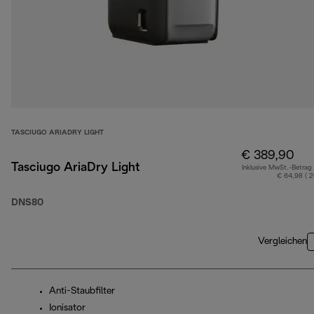
TASCIUGO ARIADRY LIGHT
€ 389,90
Tasciugo AriaDry Light
Inklusive MwSt.-Betrag
€ 64,98 ( 
DNS80
Vergleichen
Anti-Staubfilter
Ionisator