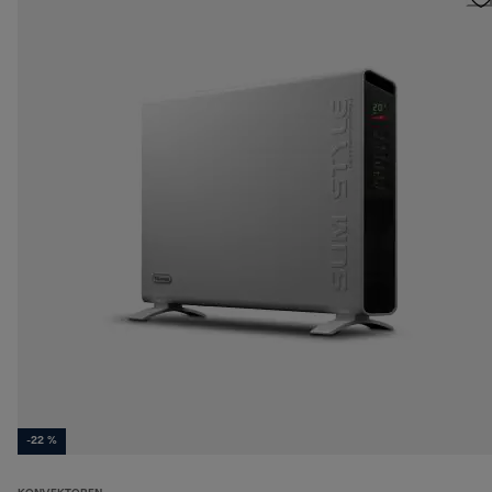
-22 %