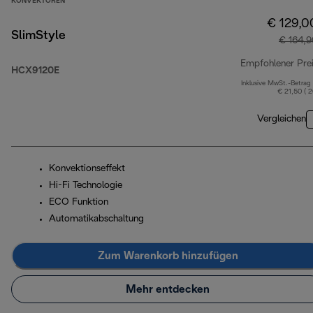
KONVEKTOREN
€ 129,0
SlimStyle
€ 164,9
Empfohlener Pre
HCX9120E
Inklusive MwSt.-Betrag
€ 21,50 ( 
Vergleichen
Konvektionseffekt
Hi-Fi Technologie
ECO Funktion
Automatikabschaltung
Zum Warenkorb hinzufügen
Mehr entdecken