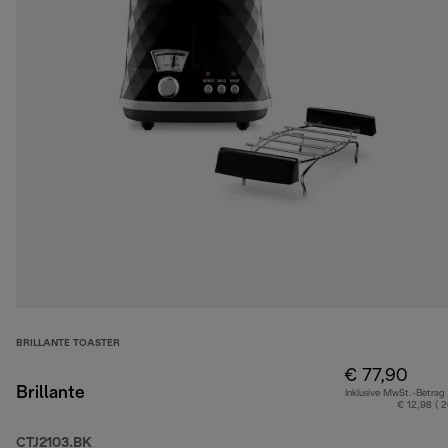
BRILLANTE TOASTER
€ 77,90
Brillante
Inklusive MwSt.-Betrag
€ 12,98 ( 
CTJ2103.BK