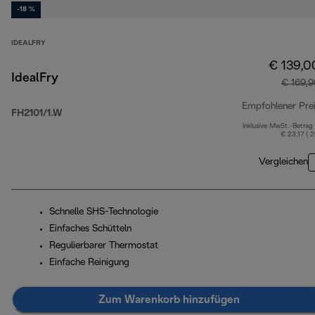
-18 %
IDEALFRY
€ 139,0
IdealFry
€ 169,
Empfohlener Pre
FH2101/1.W
Inklusive MwSt.-Betrag
€ 23,17 ( 
Vergleichen
Schnelle SHS-Technologie
Einfaches Schütteln
Regulierbarer Thermostat
Einfache Reinigung
Zum Warenkorb hinzufügen