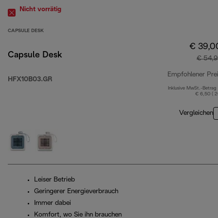
Nicht vorrätig
CAPSULE DESK
€ 39,0
Capsule Desk
€ 54,9
Empfohlener Pre
HFX10B03.GR
Inklusive MwSt.-Betrag
€ 6,50 ( 
Vergleichen
Leiser Betrieb
Geringerer Energieverbrauch
Immer dabei
Komfort, wo Sie ihn brauchen