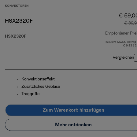
KONVEKTOREN
€ 59,0
HSX2320F
€ 89,9
Empfohlener Pre
HSX2320F
Inklusive MwSt.-Betrag
€ 9,83 ( 
Vergleichen
Konvektionseffekt
Zusätzliches Gebläse
Traggriffe
Zum Warenkorb hinzufügen
Mehr entdecken