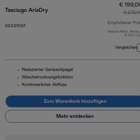
€ 199,0
Tasciugo AriaDry
€ 275,0
Empfohlener Pre
DEX210SF
Inklusive MwSt.-Betrag
€ 33,17 ( 
Vergleichen
Reduzierter Geräuschpegel
Wäschetrocknungsfunktion
Kontinuierlicher Abfluss
Zum Warenkorb hinzufügen
Mehr entdecken