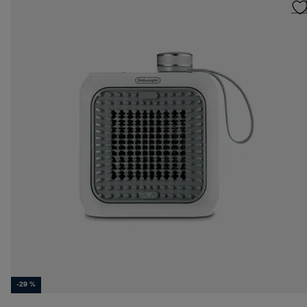
-29 %