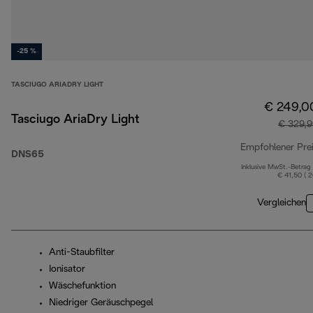
-25 %
TASCIUGO ARIADRY LIGHT
€ 249,0
Tasciugo AriaDry Light
€ 329,9
Empfohlener Pre
DNS65
Inklusive MwSt.-Betrag
€ 41,50 ( 
Vergleichen
Anti-Staubfilter
Ionisator
Wäschefunktion
Niedriger Geräuschpegel