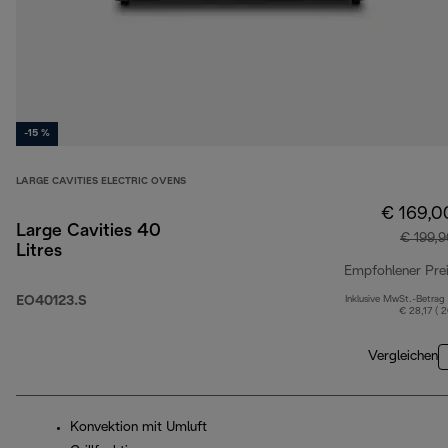
-15 %
LARGE CAVITIES ELECTRIC OVENS
€ 169,0
Large Cavities 40
€ 199,
Litres
Empfohlener Pre
EO40123.S
Inklusive MwSt.-Betrag
€ 28,17 ( 
Vergleichen
Konvektion mit Umluft