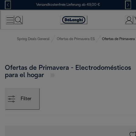
Skip
Versandkostenfreie Lieferung ab 49,00 €
to
Content
Erklärung
zur
Zugänglichkeit
Spring Deals General
Ofertas de Primavera ES
Ofertas de Primavera 
Ofertas de Primavera - Electrodomésticos
para el hogar
Filter