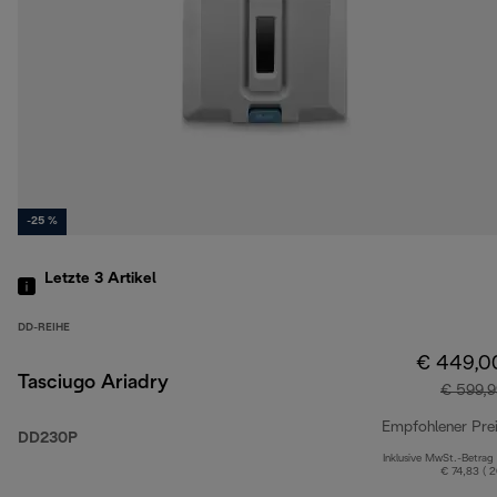
-25 %
Letzte 3
Artikel
DD-REIHE
€ 449,0
Tasciugo Ariadry
€ 599,9
Empfohlener Pre
DD230P
Inklusive MwSt.-Betrag
€ 74,83 ( 