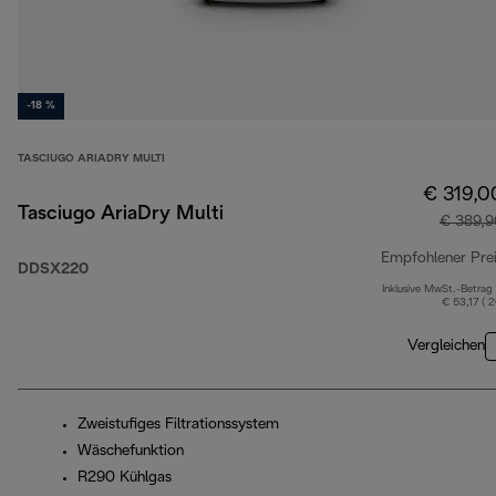
-18 %
TASCIUGO ARIADRY MULTI
€ 319,0
Tasciugo AriaDry Multi
€ 389,9
Empfohlener Pre
DDSX220
Inklusive MwSt.-Betrag
€ 53,17 ( 
Vergleichen
Zweistufiges Filtrationssystem
Wäschefunktion
R290 Kühlgas