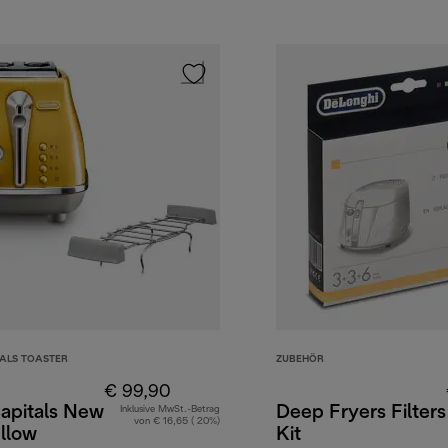
TALS TOASTER
ZUBEHÖR
€ 99,90
Capitals New
Deep Fryers Filters
Inklusive MwSt.-Betrag
von € 16,65 ( 20%)
llow
Kit