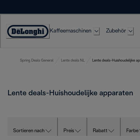
Skip
to
Content
Kaffeemaschinen
Zubehör
Erklärung
zur
Zugänglichkeit
Spring Deals General
Lente deals NL
Lente deals-Huishoudelijke a
Lente deals-Huishoudelijke apparaten
Sortieren nach
Preis
Rabatt
Farbe