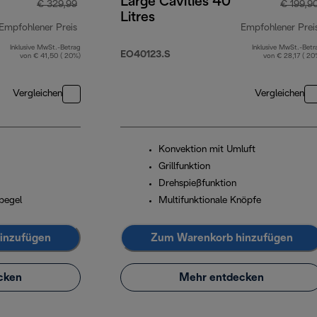
Large Cavities 40
€ 329,99
€ 199,9
Litres
Empfohlener Preis
Empfohlener Prei
Inklusive MwSt.-Betrag
Inklusive MwSt.-Betr
Originalpreis € 329,99
EO40123.S
von € 41,50 ( 20%)
von € 28,17 ( 20
Vergleichen
Vergleichen
Konvektion mit Umluft
Grillfunktion
Drehspießfunktion
pegel
Multifunktionale Knöpfe
inzufügen
Zum Warenkorb hinzufügen
cken
Mehr entdecken