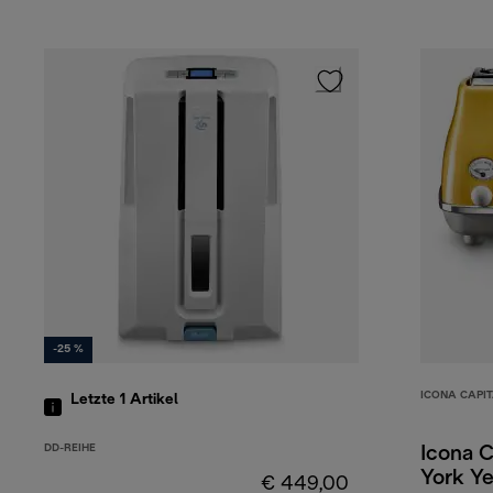
-25 %
ICONA CAPI
Letzte 1
Artikel
DD-REIHE
Icona 
York Ye
€ 449,00