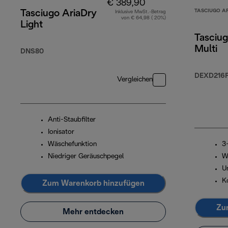
€ 389,90
TASCIUGO A
Tasciugo AriaDry
Inklusive MwSt.-Betrag
von € 64,98 ( 20%)
Light
Tasciug
Multi
DNS80
DEXD216
Vergleichen
Anti-Staubfilter
Ionisator
Wäschefunktion
3
Niedriger Geräuschpegel
W
U
Ko
Zum Warenkorb hinzufügen
Zu
Mehr entdecken