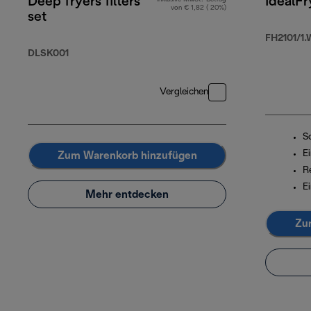
Deep fryers filters
IdealFr
von € 1,82 ( 20%)
set
FH2101/1.
DLSK001
Vergleichen
S
E
Zum Warenkorb hinzufügen
R
E
Mehr entdecken
Zu