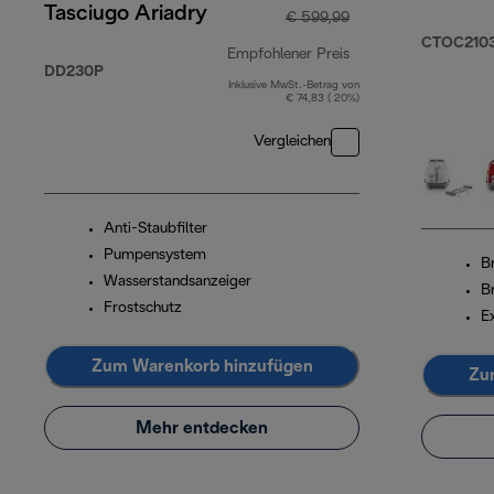
Tasciugo Ariadry
€ 599,99
CTOC2103
Empfohlener Preis
DD230P
Inklusive MwSt.-Betrag von
Originalpreis € 59
€ 74,83 ( 20%)
Vergleichen
Anti-Staubfilter
Pumpensystem
B
Wasserstandsanzeiger
B
Frostschutz
Ex
Zum Warenkorb hinzufügen
Zu
Mehr entdecken