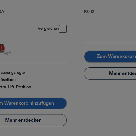
.Y
F8-12
9,99
Vergleichen
Zum Warenkorb h
räunungsregler
Mehr entde
rösellade
tra-Lift-Position
m Warenkorb hinzufügen
Mehr entdecken