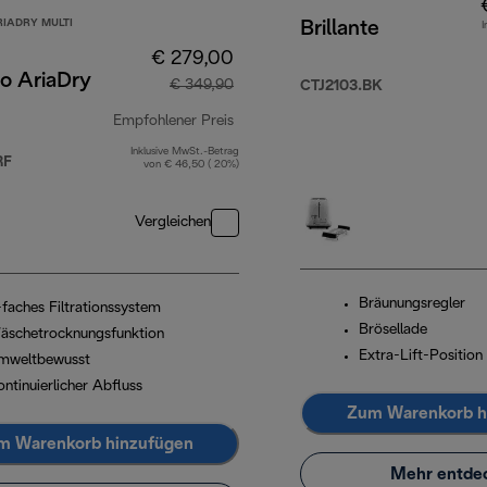
RIADRY MULTI
Brillante
I
€ 279,00
o AriaDry
€ 349,90
CTJ2103.BK
Empfohlener Preis
Inklusive MwSt.-Betrag
Originalpreis € 349,90
RF
von € 46,50 ( 20%)
Vergleichen
Bräunungsregler
-faches Filtrationssystem
Brösellade
äschetrocknungsfunktion
Extra-Lift-Position
mweltbewusst
ntinuierlicher Abfluss
Zum Warenkorb h
m Warenkorb hinzufügen
Mehr entde