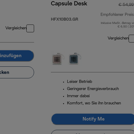
Capsule Desk
€ 54,99
Empfohlener Preis
HFX10B03.GR
Inklusive MwSt.-Betrag v
€ 6,50 ( 20
Vergleichen
Vergleichen
inzufügen
cken
Leiser Betrieb
Geringerer Energieverbrauch
Immer dabei
Komfort, wo Sie ihn brauchen
Notify Me