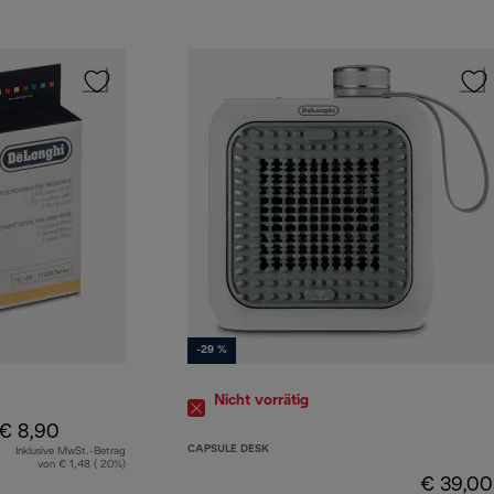
-29 %
Nicht vorrätig
€ 8,90
CAPSULE DESK
Inklusive MwSt.-Betrag
von € 1,48 ( 20%)
€ 39,00