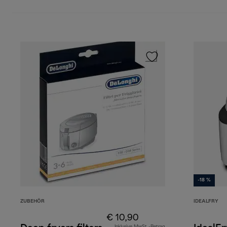
-18 %
ZUBEHÖR
IDEALFRY
€ 10,90
Inklusive MwSt.-Betrag