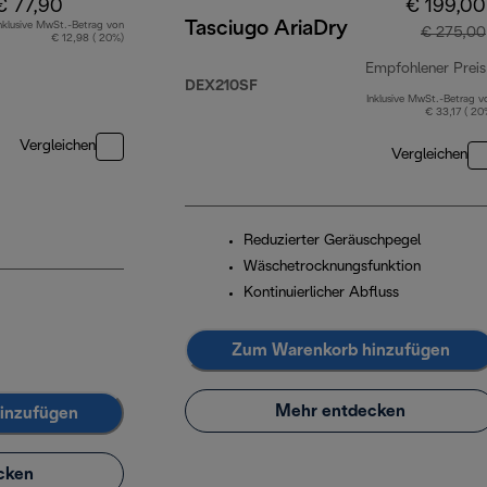
€ 77,90
€ 199,00
Tasciugo AriaDry
nklusive MwSt.-Betrag von
€ 275,00
€ 12,98 ( 20%)
Empfohlener Preis
DEX210SF
Inklusive MwSt.-Betrag v
€ 33,17 ( 20
Vergleichen
Vergleichen
Reduzierter Geräuschpegel
Wäschetrocknungsfunktion
Kontinuierlicher Abfluss
Zum Warenkorb hinzufügen
Mehr entdecken
inzufügen
cken