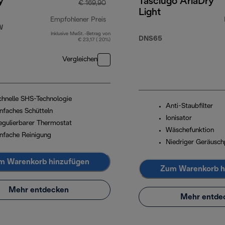
y
Tasciugo AriaDry
€ 169,90
Light
Empfohlener Preis
W
Inklusive MwSt.-Betrag von
Originalpreis € 169,90
DNS65
€ 23,17 ( 20%)
Vergleichen
chnelle SHS-Technologie
Anti-Staubfilter
infaches Schütteln
Ionisator
egulierbarer Thermostat
Wäschefunktion
infache Reinigung
Niedriger Geräusch
m Warenkorb hinzufügen
Zum Warenkorb h
Mehr entdecken
Mehr entde