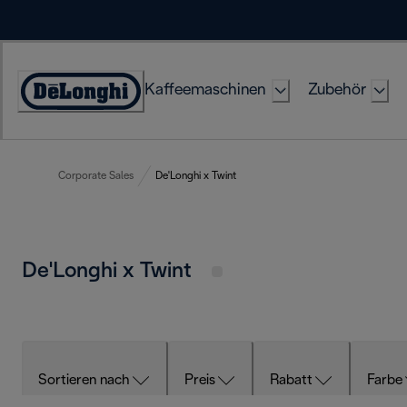
Skip
to
Content
Kaffeemaschinen
Zubehör
Erklärung
zur
Zugänglichkeit
Corporate Sales
De'Longhi x Twint
De'Longhi x Twint
Sortieren nach
Preis
Rabatt
Farbe