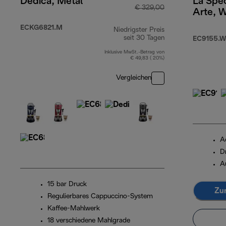
Dedica, Metal
La Spec
€ 329,00
Arte, W
ECKG6821.M
Niedrigster Preis
seit 30 Tagen
EC9155.W
Inklusive MwSt.-Betrag von
€ 49,83 ( 20%)
Vergleichen
A
D
A
15 bar Druck
Zu
Regulierbares Cappuccino-System
Kaffee-Mahlwerk
18 verschiedene Mahlgrade