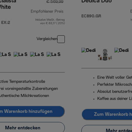
ialista
Dedica Duo
€ 569,99
hite
Empfohlener Preis
EC890.GR
Inklusive MwSt.-Betrag
I
Originalpreis € 569,99
 EX:2
von € 63,17 ( 20%)
Vergleichen
Eine Welt voller G
ctive Temperaturkontrolle
Perfekter Mikrosc
rei voreingestellte Zubereitungen
Absolut benutzerfr
uthentische Milchkreationen
Kaffee aus deiner L
m Warenkorb hinzufügen
Zum Warenkorb h
Mehr entdecken
Mehr entde