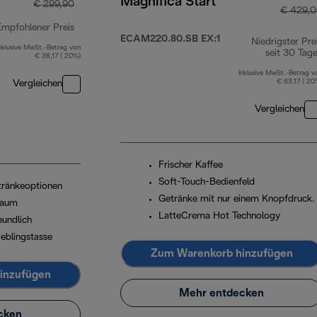
Magnifica Start
€ 299,90
€ 429,
Empfohlener Preis
ECAM220.80.SB EX:1
Niedrigster Pre
nklusive MwSt.-Betrag von
Originalpreis € 299,90
seit 30 Tag
€ 38,17 ( 20%)
Inklusive MwSt.-Betrag v
€ 63,17 ( 20
Vergleichen
Vergleichen
Frischer Kaffee
Soft-Touch-Bedienfeld
etränkeoptionen
Getränke mit nur einem Knopfdruck.
haum
LatteCrema Hot Technology
eundlich
ieblingstasse
Zum Warenkorb hinzufügen
inzufügen
Mehr entdecken
cken