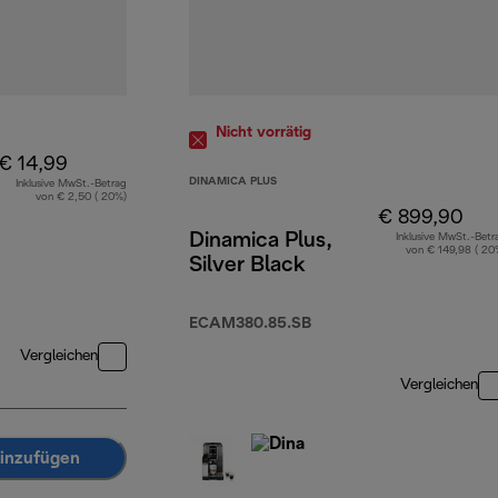
Nicht vorrätig
€ 14,99
DINAMICA PLUS
Inklusive MwSt.-Betrag
von € 2,50 ( 20%)
€ 899,90
Dinamica Plus,
Inklusive MwSt.-Betr
von € 149,98 ( 20
Silver Black
ECAM380.85.SB
Vergleichen
Vergleichen
inzufügen