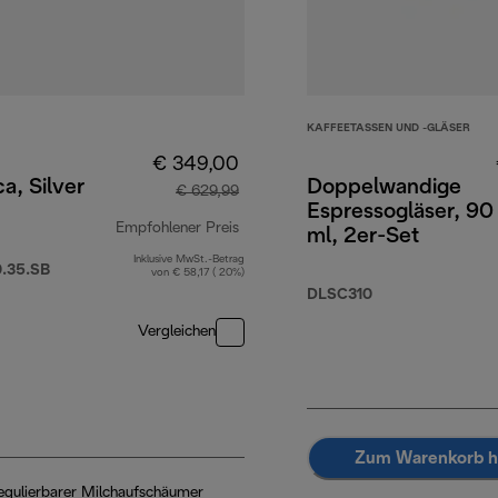
KAFFEETASSEN UND -GLÄSER
€ 349,00
a, Silver
Doppelwandige
€ 629,99
Espressogläser, 90
Empfohlener Preis
ml, 2er-Set
Inklusive MwSt.-Betrag
9,90
Originalpreis € 629,99
.35.SB
von € 58,17 ( 20%)
DLSC310
Vergleichen
Zum Warenkorb h
egulierbarer Milchaufschäumer