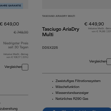
 JAHRE GARANTIE
TASCIUGO ARIADRY MULTI
€ 649,00
€ 449,90
Tasciugo AriaDry
Inklusive MwSt.-Betr
von € 74,98 ( 20
€ 749,00
Multi
Niedrigster Preis
seit 30 Tagen
DDSX225
Inklusive MwSt.-Betrag
von € 108,17 ( 20%)
Vergleichen
Vergleichen
Zweistufiges Filtrationssystem
Wäschefunktion
Wasserstandsanzeiger
Natürliches R290 Gas
n
ezubereitung