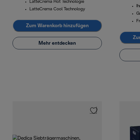
LatteCrema Hot Technologie
I
LatteCrema Cool Technology
G
Fr
Zum Warenkorb hinzufügen
Zu
Mehr entdecken