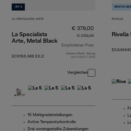
-34 %
GRATIS-GE
LA SPECIALISTA ARTE
RIVELIA
€ 379,00
La Specialista
Rivelia
€ 569,99
Arte, Metal Black
Empfohlener Preis
EXAM440
Inklusive MwSt.-Betrag
Originalpreis € 5
EC9155.MB EX:2
von € 63,17 ( 20%)
Vergleichen
F
15 Mahlgradeinstellungen
L
Active Temperaturkontrolle
L
Drei voreingestellte Zubereitungen