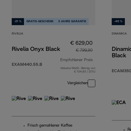
-21 %
GRATIS-GESCHENK
3 JAHRE GARANTIE
-45 %
RIVELIA
DINAMICA
€ 629,00
Rivelia Onyx Black
Dinamic
€ 799,90
Black
Empfohlener Preis
EXAM440.55.B
Inklusive MwSt.-Betrag von
Originalpreis € 79
ECAM350
€ 104,83 ( 20%)
Vergleichen
Frisch gemahlener Kaffee
R