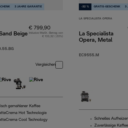
SCHENK
3 JAHRE GARANTIE
-32 %
GRATIS-GESCHENK
3
LA SPECIALISTA OPERA
€ 799,90
 Sand Beige
La Specialista
Inklusive MwSt.-Betrag von
€ 133,32 ( 20%)
Opera, Metal
.55.BG
69,99
EC9555.M
Vergleichen
risch gemahlener Kaffee
atteCrema Hot Technologie
Schnelles Aufheize
atteCrema Cool Technology
Zuverlässige Kaffe