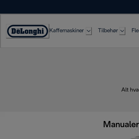
Skip
to
Content
Kaffemaskiner
Tilbehør
Fle
Accessibility
Statement
Alt hva
Manualer