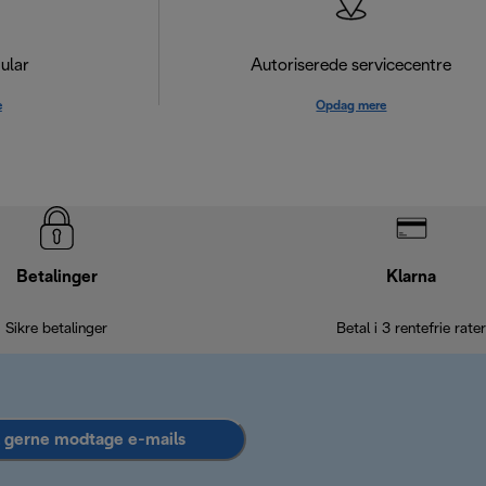
ular
Autoriserede servicecentre
e
Opdag mere
Betalinger
Klarna
Sikre betalinger
Betal i 3 rentefrie rater
l gerne modtage e-mails