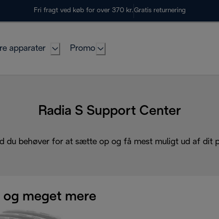
Fri fragt ved køb for over 370 kr.
Gratis returnering
re apparater
Promo
Radia S Support Center
d du behøver for at sætte op og få mest muligt ud af dit 
 og meget mere