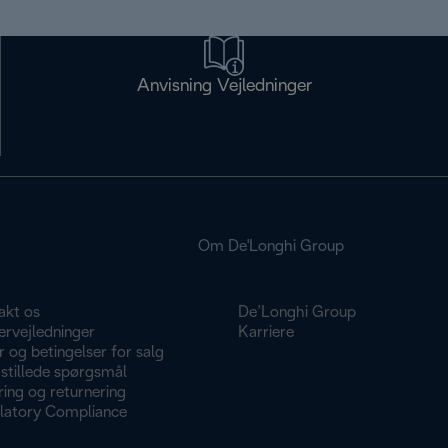
Anvisning Vejledninger
Om De'Longhi Group
akt os
De’Longhi Group
ervejledninger
Karriere
r og betingelser for salg
stillede spørgsmål
ing og returnering
latory Compliance