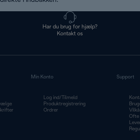
irekte i indbakken.
Har du brug for hjælp?
Kontakt os
Min Konto
Support
Log ind/Tilmeld
Kont
vælge
Produktregistrering
Brug
rifter
Ordrer
Vilkå
Ofte 
Lever
Regu