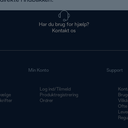
irekte i indbakken.
Har du brug for hjælp?
Kontakt os
Min Konto
Support
Log ind/Tilmeld
Kont
vælge
Produktregistrering
Brug
rifter
Ordrer
Vilkå
Ofte 
Lever
Regu