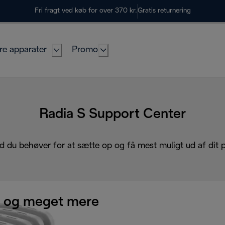
Fri fragt ved køb for over 370 kr.
Gratis returnering
re apparater
Promo
Radia S Support Center
d du behøver for at sætte op og få mest muligt ud af dit 
 og meget mere