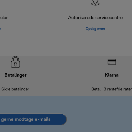
ular
Autoriserede servicecentre
e
Opdag mere
Betalinger
Klarna
Sikre betalinger
Betal i 3 rentefrie rater
l gerne modtage e-mails