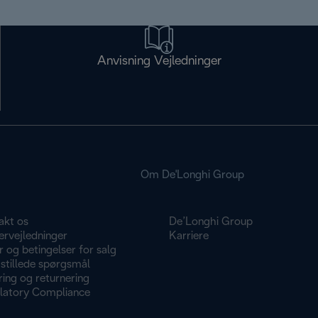
Anvisning Vejledninger
Om De'Longhi Group
akt os
De’Longhi Group
ervejledninger
Karriere
r og betingelser for salg
stillede spørgsmål
ing og returnering
latory Compliance