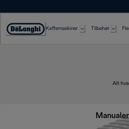
Skip
to
Content
Kaffemaskiner
Tilbehør
Fle
Accessibility
Statement
Alt hva
Manualer