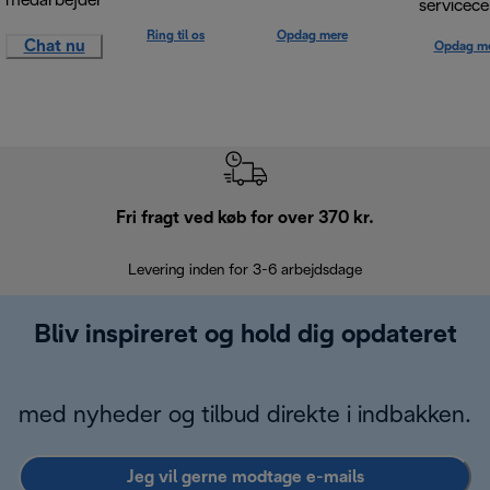
medarbejder
servicece
Ring til os
Opdag mere
Chat nu
Opdag m
Fri fragt ved køb for over 370 kr.
R
Levering inden for 3-6 arbejdsdage
Problemfri re
Bliv inspireret og hold dig opdateret
med nyheder og tilbud direkte i indbakken.
Jeg vil gerne modtage e-mails