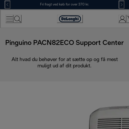
Skip
Fri fragt ved køb for over 370 kr.
to
Content
Accessibility
Statement
Pinguino PACN82ECO Support Center
Alt hvad du behøver for at sætte op og få mest
muligt ud af dit produkt.