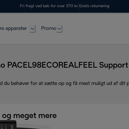
Fri fragt ved køb for over 370 kr.
Gratis returnering
re apparater
Promo
ino PACEL98ECOREALFEEL Support 
d du behøver for at sætte op og få mest muligt ud af dit 
 og meget mere