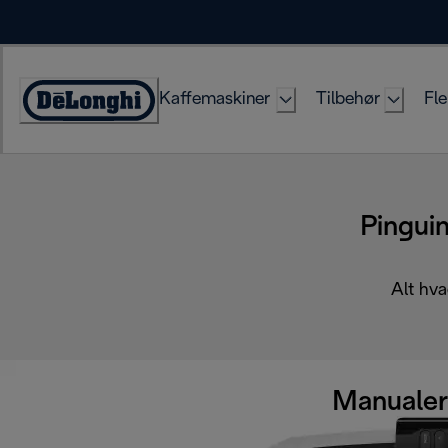
Skip
to
Content
Kaffemaskiner
Tilbehør
Fle
Accessibility
Statement
Pingu
Alt hva
Manualer