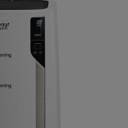
rkat
sning
sning