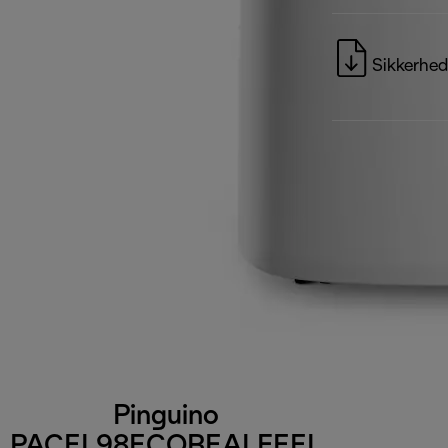
Sikkerhed
Pinguino
PACEL98ECOREALFEEL