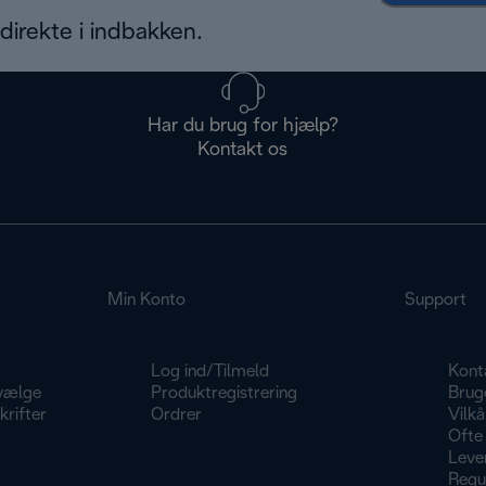
irekte i indbakken.
Har du brug for hjælp?
Kontakt os
Min Konto
Support
Log ind/Tilmeld
Kont
vælge
Produktregistrering
Brug
rifter
Ordrer
Vilkå
Ofte 
Lever
Regu