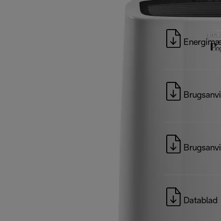
Energimæ
Brugsanvi
Brugsanvi
Datablad