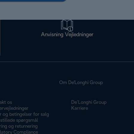
Anvisning Vejledninger
Om De'Longhi Group
akt os
De’Longhi Group
ervejledninger
Karriere
r og betingelser for salg
stillede spørgsmål
ing og returnering
latory Compliance