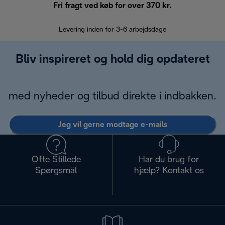
Fri fragt ved køb for over 370 kr.
R
Levering inden for 3-6 arbejdsdage
Problemfri re
Bliv inspireret og hold dig opdateret
med nyheder og tilbud direkte i indbakken.
Jeg vil gerne modtage e-mails
Ofte Stillede
Har du brug for
Spørgsmål
hjælp? Kontakt os