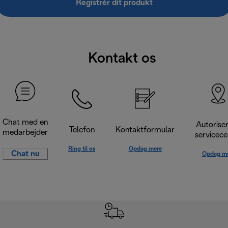
Registrér dit produkt
Kontakt os
Chat med en
Autorise
Telefon
Kontaktformular
medarbejder
servicece
Ring til os
Opdag mere
Chat nu
Opdag m