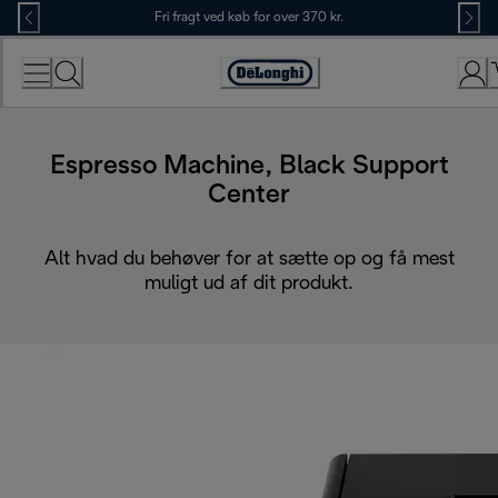
Skip
Fri fragt ved køb for over 370 kr.
to
Content
Accessibility
Statement
Espresso Machine, Black Support
Center
Alt hvad du behøver for at sætte op og få mest
muligt ud af dit produkt.