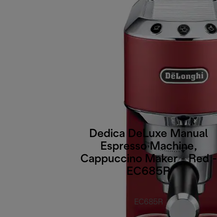
Dedica DeLuxe Manual
Espresso Machine,
Cappuccino Maker - Red -
EC685R
EC685R