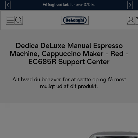
Skip
Fri fragt ved køb for over 370 kr.
to
Content
Accessibility
Statement
Dedica DeLuxe Manual Espresso
Machine, Cappuccino Maker - Red -
EC685R Support Center
Alt hvad du behøver for at sætte op og få mest
muligt ud af dit produkt.