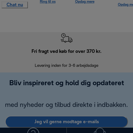
Ring til os
Opdag mere
Chat nu
Opdag m
Fri fragt ved køb for over 370 kr.
R
Levering inden for 3-6 arbejdsdage
Problemfri re
Bliv inspireret og hold dig opdateret
med nyheder og tilbud direkte i indbakken.
Jeg vil gerne modtage e-mails