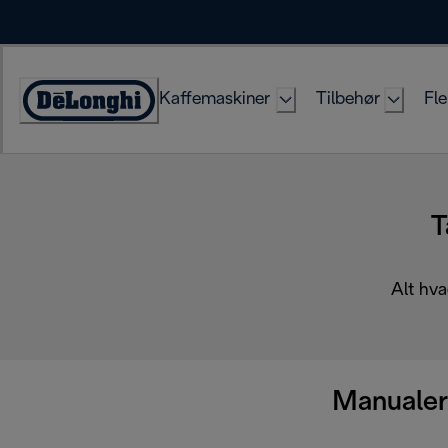
Skip
to
Content
Kaffemaskiner
Tilbehør
Fle
Accessibility
Statement
T
Alt hva
Manualer