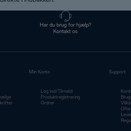
irekte i indbakken.
Har du brug for hjælp?
Kontakt os
Min Konto
Support
Log ind/Tilmeld
Kont
vælge
Produktregistrering
Brug
rifter
Ordrer
Vilkå
Ofte 
Lever
Regu