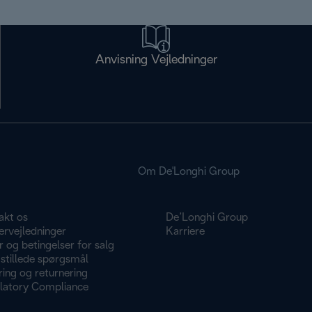
Anvisning Vejledninger
Om De'Longhi Group
akt os
De’Longhi Group
ervejledninger
Karriere
r og betingelser for salg
stillede spørgsmål
ing og returnering
latory Compliance