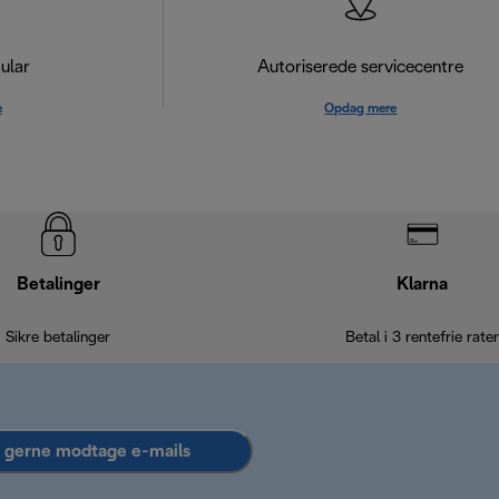
ular
Autoriserede servicecentre
e
Opdag mere
Betalinger
Klarna
Sikre betalinger
Betal i 3 rentefrie rater
l gerne modtage e-mails