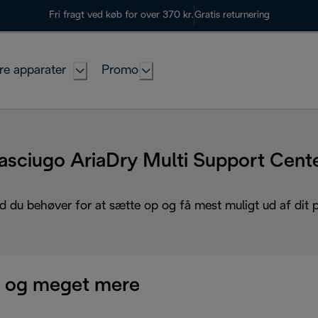
Fri fragt ved køb for over 370 kr.
Gratis returnering
re apparater
Promo
asciugo AriaDry Multi Support Cent
d du behøver for at sætte op og få mest muligt ud af dit 
 og meget mere