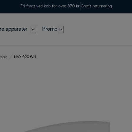
Fri fragt ved køb for over 370 kr.
Gratis returnering
re apparater
Promo
sere
HVY1020 WH