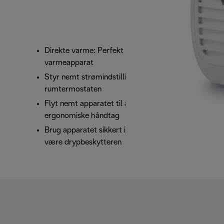
Direkte varme: Perfekt som et personligt
varmeapparat
Styr nemt strømindstillingerne og
rumtermostaten
Flyt nemt apparatet til andre rum med det
ergonomiske håndtag
Brug apparatet sikkert i badeværelset takket
være drypbeskytteren