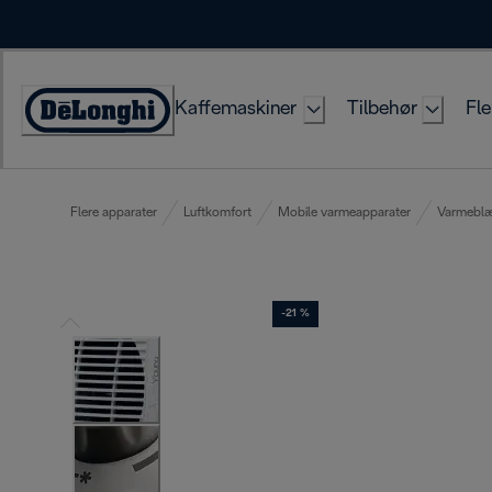
Skip
to
Content
Kaffemaskiner
Tilbehør
Fle
Accessibility
Statement
Flere apparater
Luftkomfort
Mobile varmeapparater
Varmeblæ
-21 %