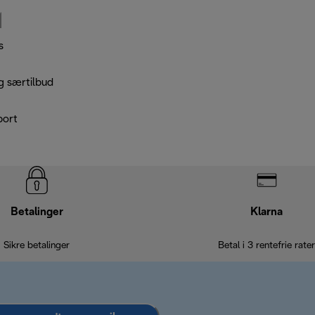
s
g særtilbud
port
Betalinger
Klarna
Sikre betalinger
Betal i 3 rentefrie rater