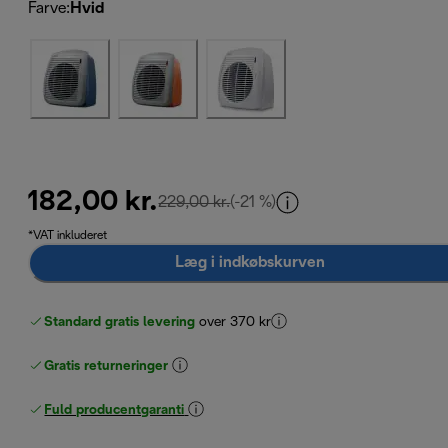
Farve
:
Hvid
182,00 kr.
oprindelig pris 229,00 kr.
229,00 kr.
(-21 %)
*VAT inkluderet
Læg i indkøbskurven
Standard gratis levering
over 370 kr
Gratis returneringer
Fuld producentgaranti