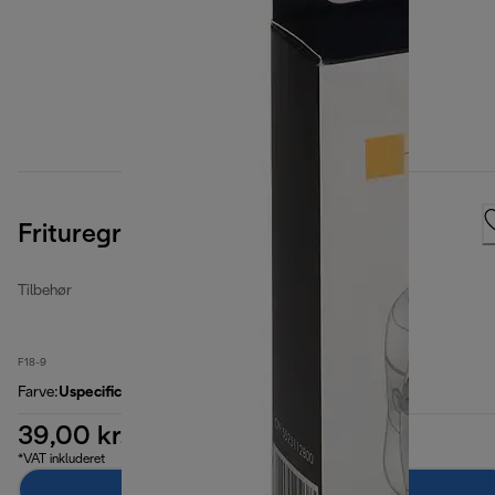
Frituregrydefiltersæt
Tilbehør
F18-9
Farve
:
Uspecificeret
39,00 kr.
*VAT inkluderet
Læg i indkøbskurven