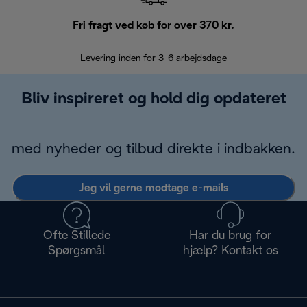
Fri fragt ved køb for over 370 kr.
R
Levering inden for 3-6 arbejdsdage
Problemfri re
Bliv inspireret og hold dig opdateret
med nyheder og tilbud direkte i indbakken.
Jeg vil gerne modtage e-mails
Ofte Stillede
Har du brug for
Spørgsmål
hjælp? Kontakt os