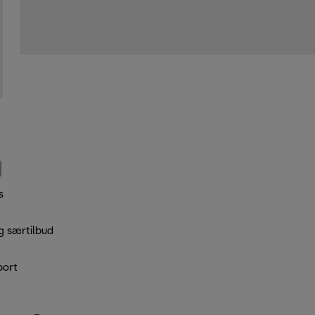
s
g særtilbud
port