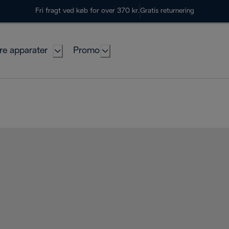
Fri fragt ved køb for over 370 kr.
Gratis returnering
re apparater
Promo