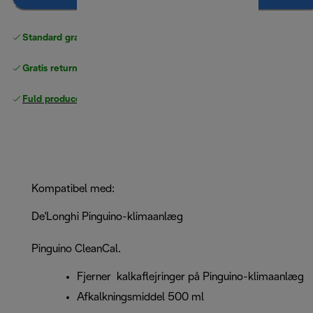
Standard gratis levering
over 370 kr
Gratis returneringer
Fuld producentgaranti
Kompatibel med:
De'Longhi Pinguino-klimaanlæg
Pinguino CleanCal.
Fjerner kalkaflejringer på Pinguino-klimaanlæg
Afkalkningsmiddel 500 ml