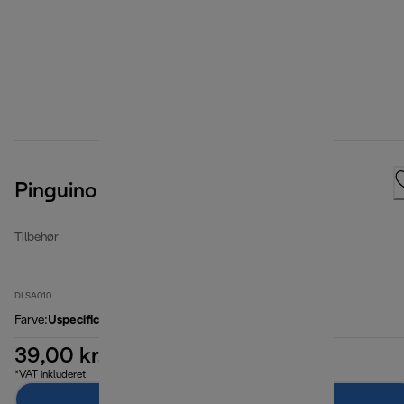
Pinguino Cleancal-afkalker
Tilbehør
DLSA010
Farve
:
Uspecificeret
39,00 kr.
*VAT inkluderet
Læg i indkøbskurven