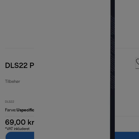
DLS22 Paper filter bags
Tilbehør
DLS22
Farve
:
Uspecificeret
69,00 kr.
*VAT inkluderet
Læg i indkøbskurven