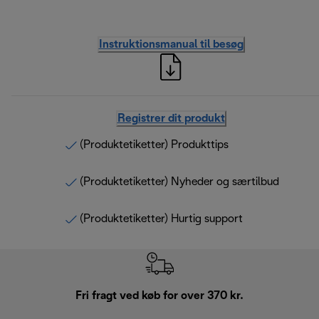
Instruktionsmanual til besøg
Registrer dit produkt
(Produktetiketter) Produkttips
(Produktetiketter) Nyheder og særtilbud
(Produktetiketter) Hurtig support
Fri fragt ved køb for over 370 kr.
R