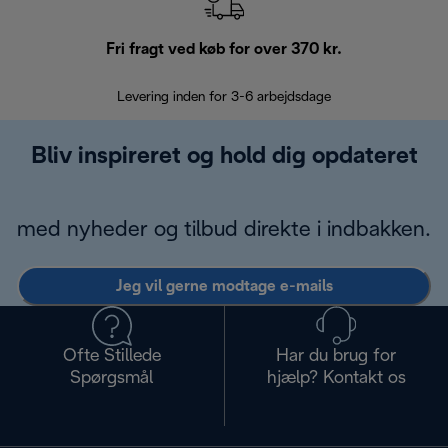
Fri fragt ved køb for over 370 kr.
R
Levering inden for 3-6 arbejdsdage
Problemfri re
Bliv inspireret og hold dig opdateret
med nyheder og tilbud direkte i indbakken.
Jeg vil gerne modtage e-mails
Ofte Stillede
Har du brug for
Spørgsmål
hjælp? Kontakt os