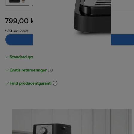
799,00 kr.
oprindelig pris 969,00 kr.
969,00 kr.
(-18 %)
*VAT inkluderet
Læg i indkøbskurven
Standard gratis levering
over 370 kr
Gratis returneringer
Fuld producentgaranti