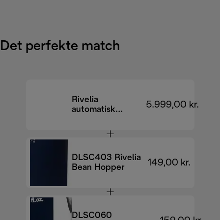
Det perfekte match
Rivelia
5.999,00 kr.
automatisk
kaffemaskine
EXAM440.35.BG
DLSC403 Rivelia
149,00 kr.
Bean Hopper
DLSC060