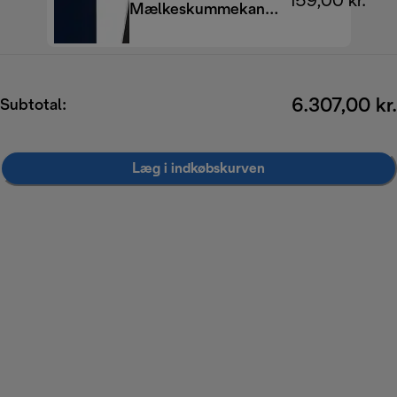
159,00 kr.
Mælkeskummekande
350 ml
6.307,00 kr.
Subtotal:
Læg i indkøbskurven