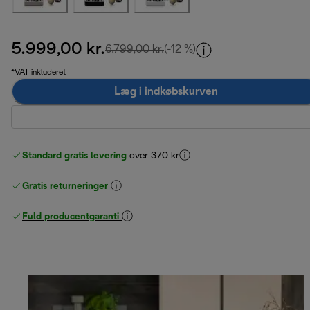
5.999,00 kr.
oprindelig pris 6.799,00 kr.
6.799,00 kr.
(-12 %)
*VAT inkluderet
Læg i indkøbskurven
Standard gratis levering
over 370 kr
Gratis returneringer
Fuld producentgaranti