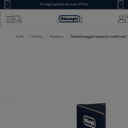
Skip
Fri fragt ved køb for over 370 kr.
to
Content
Accessibility
Statement
Kaffe
Tilbehør
Rejsekrus
Dobbeltvægget rejsekrus i rustfrit stål