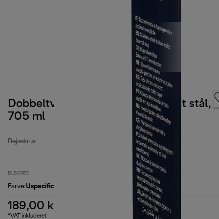
Dobbeltvægget rejsekrus i rustfrit stål,
705 ml
Rejsekrus
DLSC083
Farve
:
Uspecificeret
189,00 kr.
*VAT inkluderet