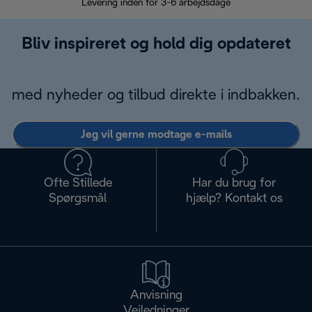
Levering inden for 3-6 arbejdsdage
Problemfri re
Bliv inspireret og hold dig opdateret
med nyheder og tilbud direkte i indbakken.
Jeg vil gerne modtage e-mails
Ofte Stillede
Har du brug for
Spørgsmål
hjælp? Kontakt os
Anvisning
Vejledninger