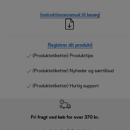
Instruktionsmanual til besøg
Registrer dit produkt
(Produktetiketter) Produkttips
(Produktetiketter) Nyheder og særtilbud
(Produktetiketter) Hurtig support
Fri fragt ved køb for over 370 kr.
R