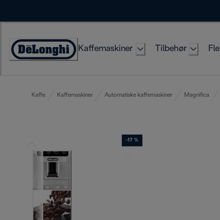
Skip
to
Content
Kaffemaskiner
Tilbehør
Fle
Accessibility
Statement
Kaffe
Kaffemaskiner
Automatiske kaffemaskiner
Magnifica
-17 %