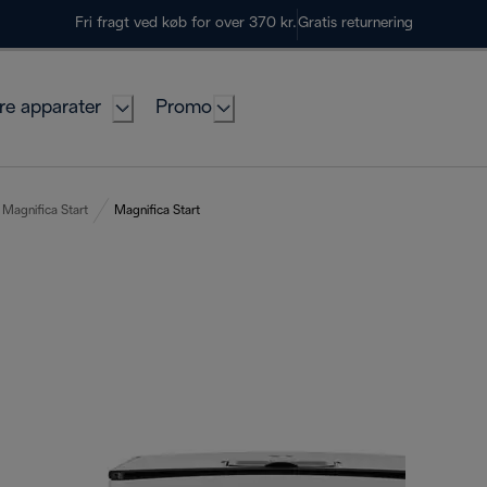
Fri fragt ved køb for over 370 kr.
Gratis returnering
re apparater
Promo
Magnifica Start
Magnifica Start