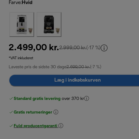
Farve
:
Hvid
2.499,00 kr.
oprindelig pris 2.999,00 
2.999,00 kr.
(-17 %)
*VAT inkluderet
Laveste pris de sidste 30 dage
2.699,00 kr.
(-7 %)
Læg i indkøbskurven
Standard gratis levering
over 370 kr
Gratis returneringer
Fuld producentgaranti