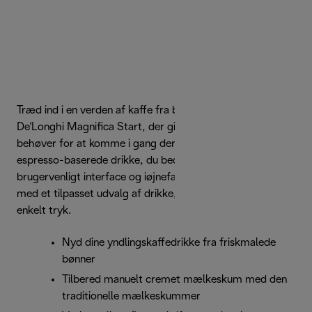
Træd ind i en verden af kaffe fra bønne til kop med
De'Longhi Magnifica Start, der giver dig alt, hvad du
behøver for at komme i gang derhjemme med de
espresso-baserede drikke, du bedst kan lide. Den har et
brugervenligt interface og iøjnefaldende hvid overflade
med et tilpasset udvalg af drikke, der leveres med et
enkelt tryk.
Nyd dine yndlingskaffedrikke fra friskmalede
bønner
Tilbered manuelt cremet mælkeskum med den
traditionelle mælkeskummer