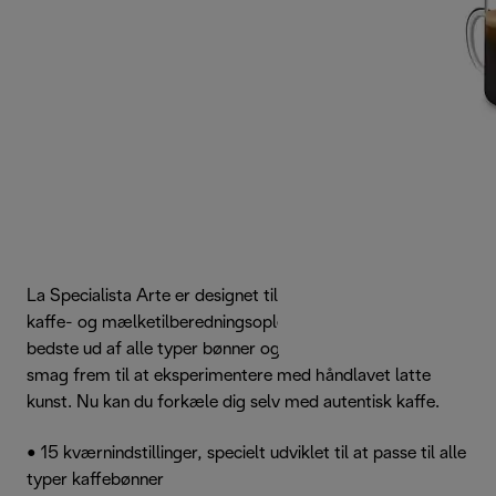
La Specialista Arte er designet til at forbedre enhver
kaffe- og mælketilberedningsoplevelse, fra at få det
bedste ud af alle typer bønner og få deres aromatiske
smag frem til at eksperimentere med håndlavet latte
kunst. Nu kan du forkæle dig selv med autentisk kaffe.
• 15 kværnindstillinger, specielt udviklet til at passe til alle
typer kaffebønner