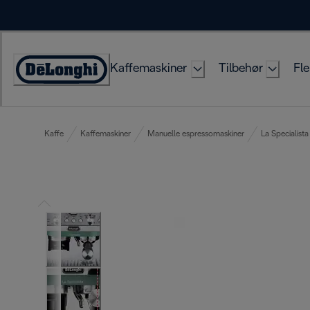
Skip
to
Content
Kaffemaskiner
Tilbehør
Fle
Accessibility
Statement
Kaffe
Kaffemaskiner
Manuelle espressomaskiner
La Specialista