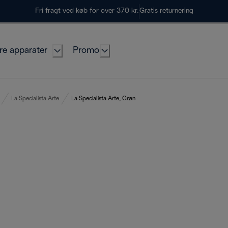
Fri fragt ved køb for over 370 kr.
Gratis returnering
re apparater
Promo
La Specialista Arte
La Specialista Arte, Grøn