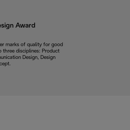
esign Award
er marks of quality for good
o three disciplines: Product
nication Design, Design
cept.