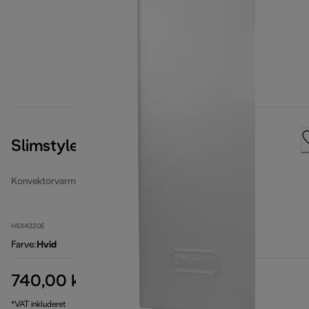
Slimstyle
Konvektorvarmere
HSX4320E
Farve
:
Hvid
740,00 kr.
oprindelig pris 889,00 kr.
889,00 kr.
(-17 %)
*VAT inkluderet