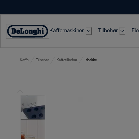
Skip
to
Content
Kaffemaskiner
Tilbehør
Fle
Accessibility
Statement
Kaffe
Tilbehør
Kaffetilbehør
Isbakke