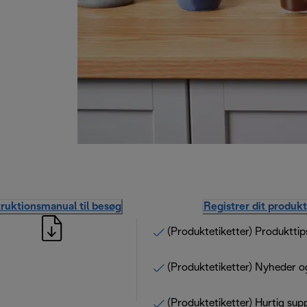
truktionsmanual til besøg
Registrer dit produkt
(Produktetiketter) Produkttip
(Produktetiketter) Nyheder o
(Produktetiketter) Hurtig sup