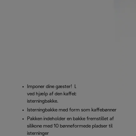
Imponer dine gæster! Lav iskaffe med et twist
ved hjælp af den kaffebønneformede
isterningbakke.
Isterningbakke med form som kaffebønner
Pakken indeholder en bakke fremstillet af
silikone med 10 bønneformede pladser til
isterninger