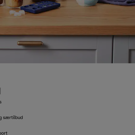
s
g særtilbud
port