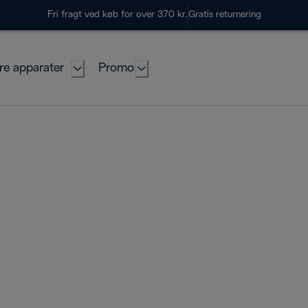
Fri fragt ved køb for over 370 kr.
Gratis returnering
re apparater
Promo