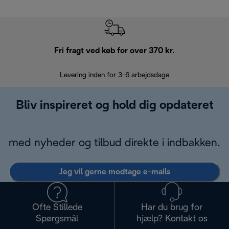
Fri fragt ved køb for over 370 kr.
R
Levering inden for 3-6 arbejdsdage
Problemfri re
Bliv inspireret og hold dig opdateret
med nyheder og tilbud direkte i indbakken.
Jeg vil gerne modtage e-mails
Ofte Stillede
Har du brug for
Spørgsmål
hjælp? Kontakt os