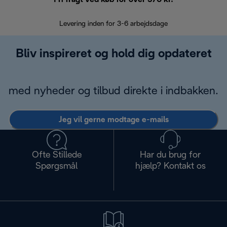
Levering inden for 3-6 arbejdsdage
Problemfri re
Bliv inspireret og hold dig opdateret
med nyheder og tilbud direkte i indbakken.
Jeg vil gerne modtage e-mails
Ofte Stillede
Har du brug for
Spørgsmål
hjælp? Kontakt os