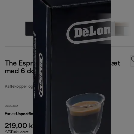
The Espresso Collection, 90 ml, sæt
med 6 dobbeltvæggede glas
Kaffekopper og -glas
DLSC300
Farve
:
Uspecificeret
219,00 kr.
*VAT inkluderet