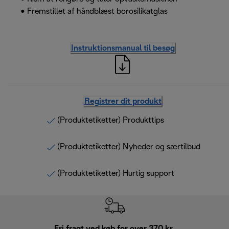
• Fremstillet af håndblæst borosilikatglas
Instruktionsmanual til besøg
Registrer dit produkt
(Produktetiketter) Produkttips
(Produktetiketter) Nyheder og særtilbud
(Produktetiketter) Hurtig support
Fri fragt ved køb for over 370 kr.
R