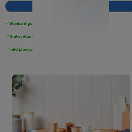
Læg i indkøbskurven
Standard gratis levering
over 370 kr
Gratis returneringer
Fuld producentgaranti