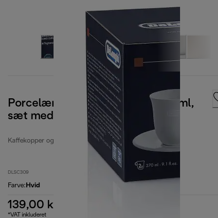
Porcelæns espressokopper, 270 ml,
sæt med 2 stk.
Kaffekopper og -glas
DLSC309
Farve
:
Hvid
139,00 kr.
*VAT inkluderet