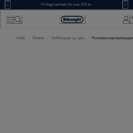
Skip
Fri fragt ved køb for over 370 kr.
to
Content
Accessibility
Statement
Kaffe
Tilbehør
Kaffekopper og -glas
Porcelæns espressokopper,