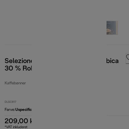
Selezione-kaffebønner, 70 % Arabica
30 % Robusta, 1 kg
Kaffebønner
DLSC617
Farve
:
Uspecificeret
209,00 kr.
*VAT inkluderet