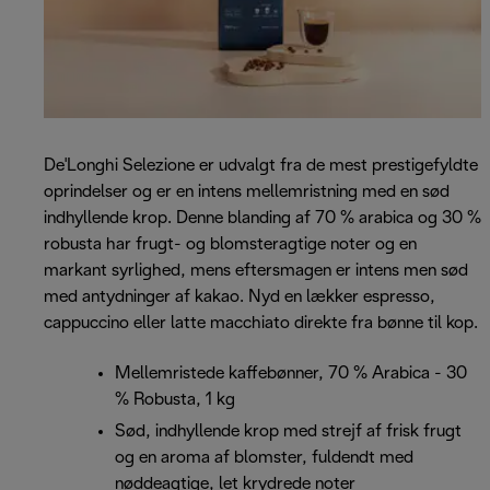
De'Longhi Selezione er udvalgt fra de mest prestigefyldte
oprindelser og er en intens mellemristning med en sød
indhyllende krop. Denne blanding af 70 % arabica og 30 %
robusta har frugt- og blomsteragtige noter og en
markant syrlighed, mens eftersmagen er intens men sød
med antydninger af kakao. Nyd en lækker espresso,
cappuccino eller latte macchiato direkte fra bønne til kop.
Mellemristede kaffebønner, 70 % Arabica - 30
% Robusta, 1 kg
Sød, indhyllende krop med strejf af frisk frugt
og en aroma af blomster, fuldendt med
nøddeagtige, let krydrede noter