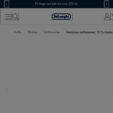
Skip
Fri fragt ved køb for over 370 kr.
to
Content
Accessibility
Statement
Kaffe
Tilbehør
Kaffebønner
Selezione-kaffebønner, 70 % Arabic