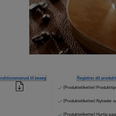
truktionsmanual til besøg
Registrer dit produkt
(Produktetiketter) Produkttip
(Produktetiketter) Nyheder o
(Produktetiketter) Hurtig sup