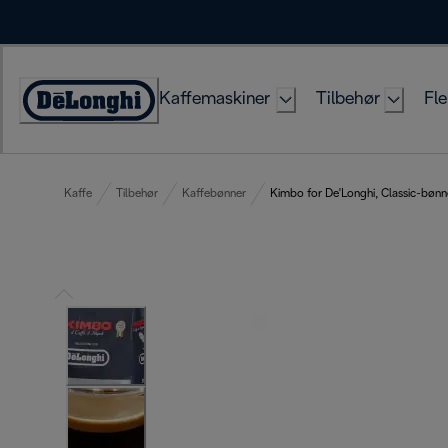
Skip
to
Content
Kaffemaskiner
Tilbehør
Fle
Accessibility
Statement
Kaffe
Tilbehør
Kaffebønner
Kimbo for De'Longhi, Classic-bøn