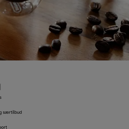
s
g særtilbud
port