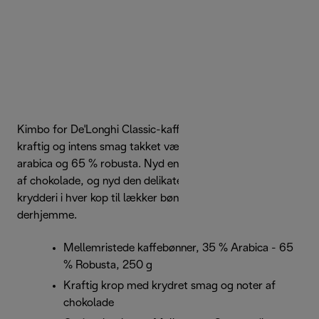
Kimbo for De'Longhi Classic-kaffebønner tilbyder en dejlig
kraftig og intens smag takket være blandingen af 35 %
arabica og 65 % robusta. Nyd en krydret smag med noter
af chokolade, og nyd den delikate aroma med et strejf af
krydderi i hver kop til lækker bønne-til-kop-kaffe
derhjemme.
Mellemristede kaffebønner, 35 % Arabica - 65
% Robusta, 250 g
Kraftig krop med krydret smag og noter af
chokolade