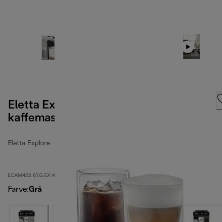
Eletta Explore automatisk
kaffemaskine
Eletta Explore
ECAM452.67.G EX:4
Farve
:
Grå