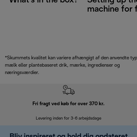
What’s in the box?
Setting up th
machine for f
*Skummets kvalitet kan variere afhængigt af den anvendte ty
mælk eller plantebaseret drik, mærke, ingredienser og
næringsværdier.
Fri fragt ved køb for over 370 kr.
R
Levering inden for 3-6 arbejdsdage
Problemfri re
Bliv inspireret og hold dig opdateret