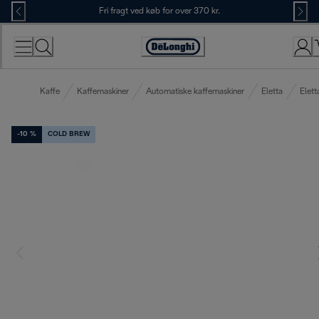
Skip
Fri fragt ved køb for over 370 kr.
to
Content
Accessibility
Statement
Kaffe
Kaffemaskiner
Automatiske kaffemaskiner
Eletta
Elett
-10 %
COLD BREW