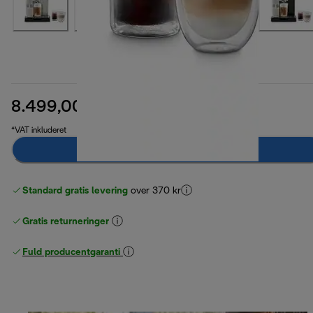
8.499,00 kr.
oprindelig pris 9.399,00 kr.
9.399,00 kr.
(-10 %)
*VAT inkluderet
Giv mig besked
Standard gratis levering
over 370 kr
Gratis returneringer
Fuld producentgaranti