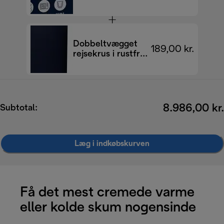
270 ml, sæt med
2 stk.
Dobbeltvægget
189,00 kr.
rejsekrus i rustfrit
stål, 705 ml
8.986,00 kr.
Subtotal:
Læg i indkøbskurven
Få det mest cremede varme
eller kolde skum nogensinde