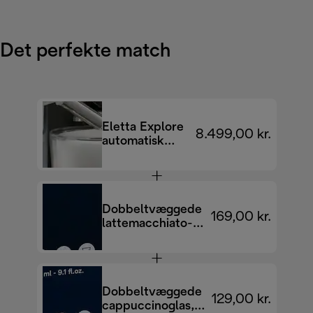
Det perfekte match
Eletta Explore
8.499,00 kr.
automatisk
kaffemaskine
ECAM452.67.G
EX:4
Dobbeltvæggede
169,00 kr.
lattemacchiato-
glas, 330 ml, sæt
med 2 stk.
Dobbeltvæggede
129,00 kr.
cappuccinoglas,