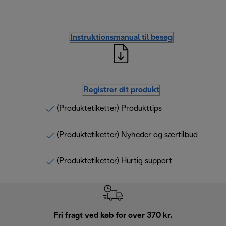
Instruktionsmanual til besøg
Registrer dit produkt
(Produktetiketter) Produkttips
(Produktetiketter) Nyheder og særtilbud
(Produktetiketter) Hurtig support
Fri fragt ved køb for over 370 kr.
R