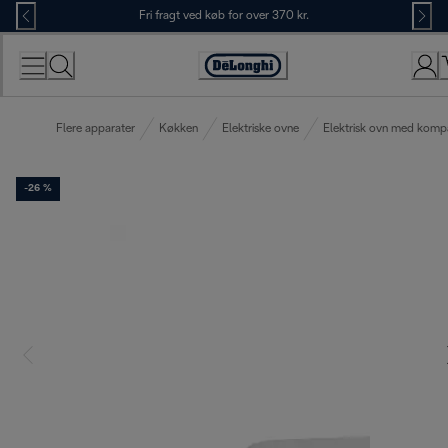
Skip
Fri fragt ved køb for over 370 kr.
to
Content
Accessibility
Statement
Flere apparater
Køkken
Elektriske ovne
Elektrisk ovn med komp
-26 %