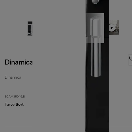
Dinamica, Black
Dinamica
ECAM350.15.B
Farve
:
Sort