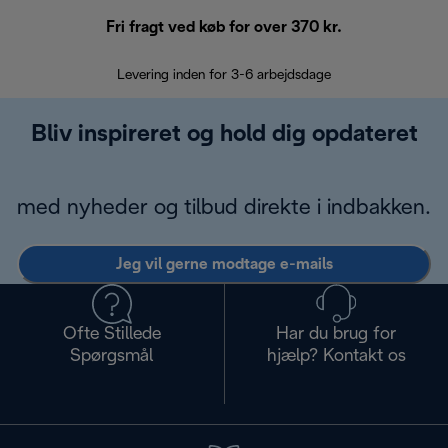
Fri fragt ved køb for over 370 kr.
R
Levering inden for 3-6 arbejdsdage
Problemfri re
Bliv inspireret og hold dig opdateret
med nyheder og tilbud direkte i indbakken.
Jeg vil gerne modtage e-mails
Ofte Stillede
Har du brug for
Spørgsmål
hjælp? Kontakt os