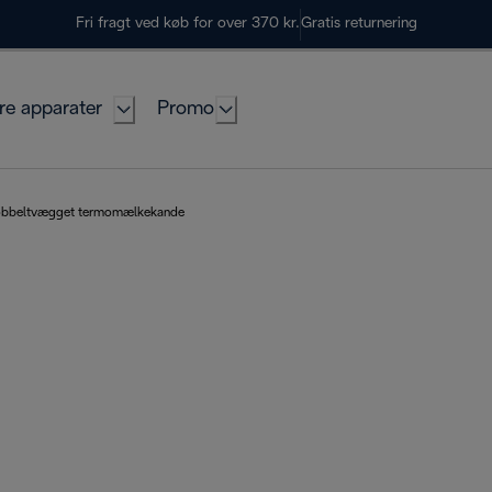
Fri fragt ved køb for over 370 kr.
Gratis returnering
re apparater
Promo
bbeltvægget termomælkekande