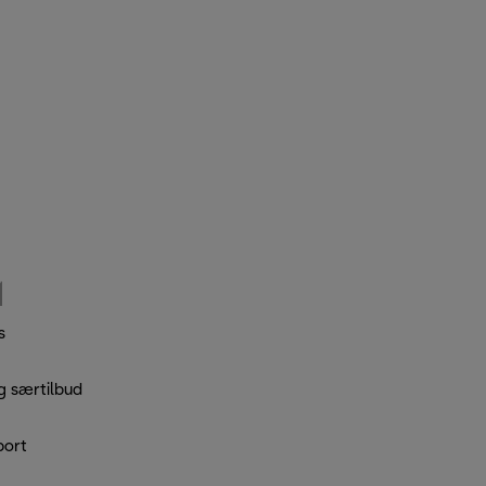
s
g særtilbud
port