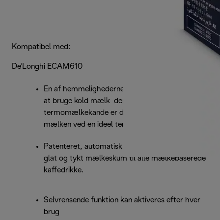
Kompatibel med:
De'Longhi ECAM610
En af hemmelighederne bag at lave flot skum er
at bruge kold mælk den nye dobbeltvæggede
termomælkekande er designet til at holde
mælken ved en ideel temperatur i længere tid.
Patenteret, automatisk skumningssystem giver
glat og tykt mælkeskum til alle mælkebaserede
kaffedrikke.
Selvrensende funktion kan aktiveres efter hver
brug