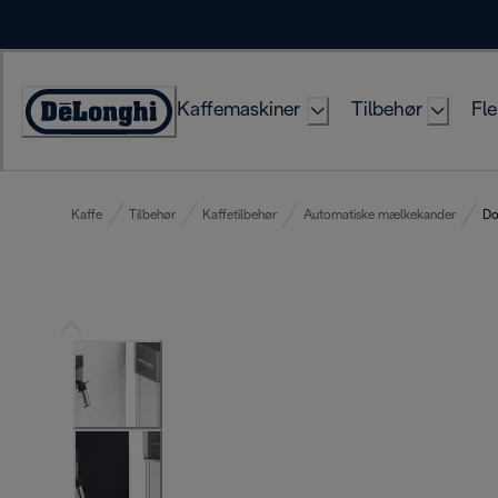
Skip
to
Content
Kaffemaskiner
Tilbehør
Fle
Accessibility
Statement
Kaffe
Tilbehør
Kaffetilbehør
Automatiske mælkekander
Do