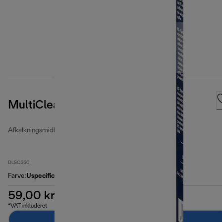
MultiClean
Afkalkningsmidler og vandfiltre
DLSC550
Farve
:
Uspecificeret
59,00 kr.
*VAT inkluderet
Læg i indkøbskurven