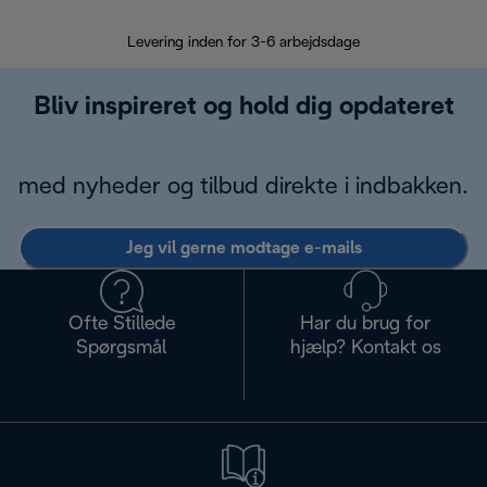
Levering inden for 3-6 arbejdsdage
Problemfri re
Bliv inspireret og hold dig opdateret
med nyheder og tilbud direkte i indbakken.
Jeg vil gerne modtage e-mails
Ofte Stillede
Har du brug for
Spørgsmål
hjælp? Kontakt os