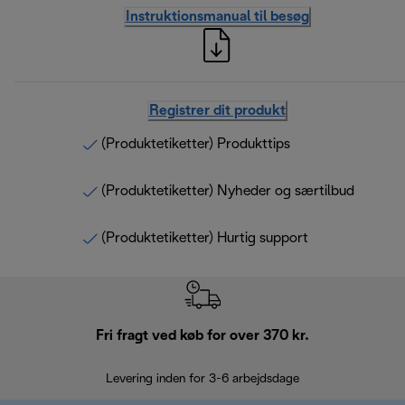
Instruktionsmanual til besøg
Registrer dit produkt
(Produktetiketter) Produkttips
(Produktetiketter) Nyheder og særtilbud
(Produktetiketter) Hurtig support
Fri fragt ved køb for over 370 kr.
R
Levering inden for 3-6 arbejdsdage
Problemfri re