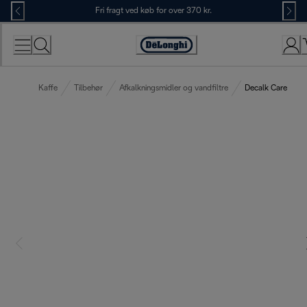
Skip
Fri fragt ved køb for over 370 kr.
to
Content
Accessibility
Statement
Kaffe
Tilbehør
Afkalkningsmidler og vandfiltre
Decalk Care