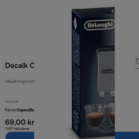
Decalk Care
Afkalkningsmidler og vandfiltre
DLSC200
Farve
:
Uspecificeret
69,00 kr.
*VAT inkluderet
Læg i indkøbskurven