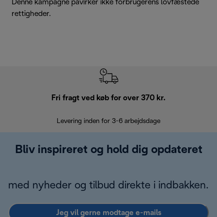
Denne kampagne påvirker ikke forbrugerens lovfæstede
rettigheder.
Fri fragt ved køb for over 370 kr.
R
Levering inden for 3-6 arbejdsdage
Problemfri re
Bliv inspireret og hold dig opdateret
med nyheder og tilbud direkte i indbakken.
Jeg vil gerne modtage e-mails