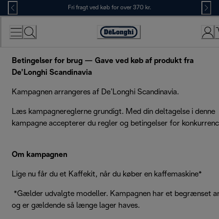
Skip
Fri fragt ved køb for over 370 kr.
to
Content
Accessibility
Statement
Betingelser for brug — Gave ved køb af produkt fra
De’Longhi Scandinavia
Kampagnen arrangeres af De’Longhi Scandinavia.
Læs kampagnereglerne grundigt. Med din deltagelse i denne
kampagne accepterer du regler og betingelser for konkurrenc
Om kampagnen
Lige nu får du et Kaffekit, når du køber en kaffemaskine*
*Gælder udvalgte modeller. Kampagnen har et begrænset an
og er gældende så længe lager haves.