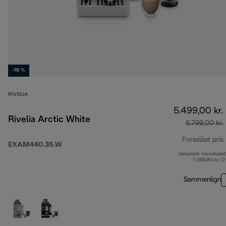
-19 %
RIVELIA
5.499,00 kr.
Rivelia Arctic White
6.799,00 kr.
Foreslået pris
EXAM440.35.W
Inkluderet momsbelø
1.099,80 kr. (
Sammenlign