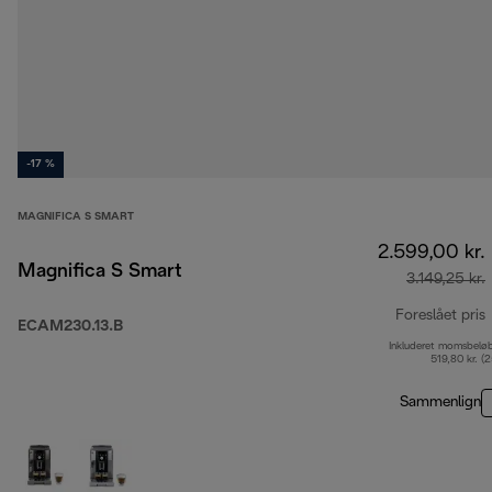
-17 %
MAGNIFICA S SMART
2.599,00 kr.
Magnifica S Smart
3.149,25 kr.
Foreslået pris
ECAM230.13.B
Inkluderet momsbelø
o
519,80 kr. (
Sammenlign