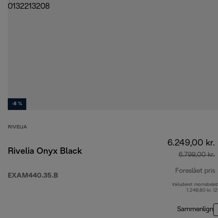
-8 %
RIVELIA
6.249,00 kr.
Rivelia Onyx Black
6.799,00 kr.
Foreslået pris
EXAM440.35.B
Inkluderet momsbelø
o
1.249,80 kr. (
Sammenlign