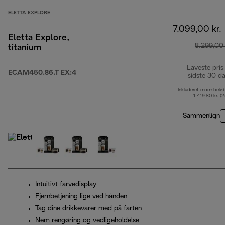
ELETTA EXPLORE
7.099,00 kr.
Eletta Explore,
8.299,00 
titanium
Laveste pris
ECAM450.86.T EX:4
sidste 30 d
Inkluderet momsbelø
1.419,80 kr. (
Sammenlign
Intuitivt farvedisplay
Fjernbetjening lige ved hånden
Tag dine drikkevarer med på farten
Nem rengøring og vedligeholdelse