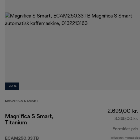
-20 %
MAGNIFICA S SMART
2.699,00 kr.
Magnifica S Smart,
3.369,00 kr.
Titanium
Foreslået pris
ECAM250.33.TB
Inkluderet momsbelø
o