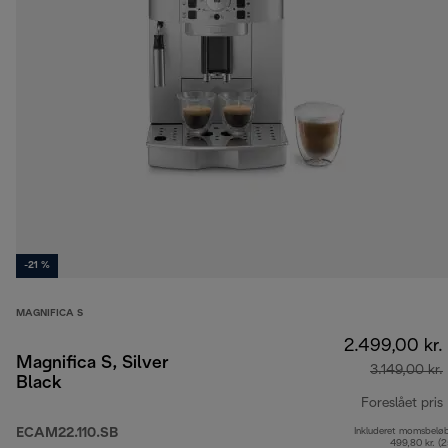
-21 %
MAGNIFICA S
2.499,00 kr.
Magnifica S, Silver
3.149,00 kr.
Black
Foreslået pris
ECAM22.110.SB
Inkluderet momsbelø
499,80 kr. (