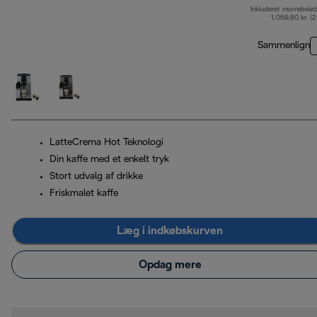
Inkluderet momsbelø
o
1.059,80 kr. (
Sammenlign
LatteCrema Hot Teknologi
Din kaffe med et enkelt tryk
Stort udvalg af drikke
Friskmalet kaffe
Læg i indkøbskurven
Opdag mere