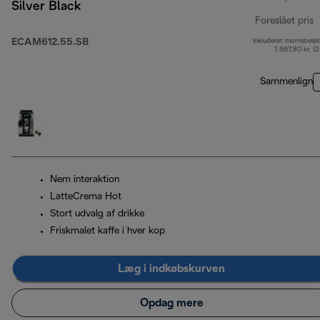
Silver Black
Foreslået pris
ECAM612.55.SB
Inkluderet momsbelø
o
1.567,80 kr. (
Sammenlign
Nem interaktion
LatteCrema Hot
Stort udvalg af drikke
Friskmalet kaffe i hver kop
Læg i indkøbskurven
Opdag mere