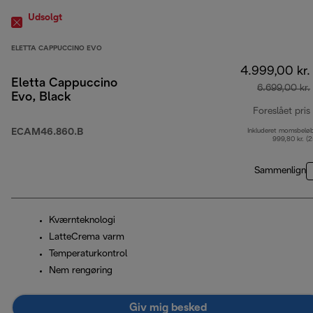
Udsolgt
ELETTA CAPPUCCINO EVO
4.999,00 kr.
Eletta Cappuccino
6.699,00 kr.
Evo, Black
Foreslået pris
ECAM46.860.B
Inkluderet momsbelø
999,80 kr. (
Sammenlign
Kværnteknologi
LatteCrema varm
Temperaturkontrol
Nem rengøring
Giv mig besked