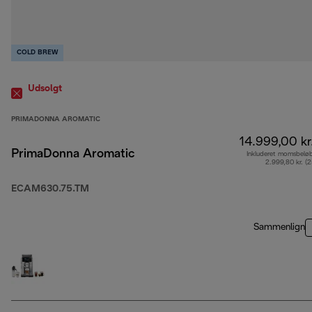
COLD BREW
Udsolgt
PRIMADONNA AROMATIC
14.999,00 kr
PrimaDonna Aromatic
Inkluderet momsbelø
2.999,80 kr. (
ECAM630.75.TM
Sammenlign