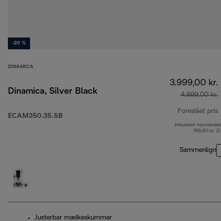
-20 %
DINAMICA
3.999,00 kr.
Dinamica, Silver Black
4.999,00 kr.
Foreslået pris
ECAM350.35.SB
Inkluderet momsbelø
o
799,80 kr. (
Sammenlign
Justerbar mælkeskummer