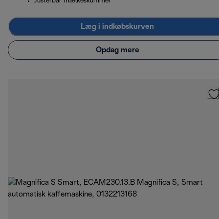
Justerbar mælkeskummer
Læg i indkøbskurven
Opdag mere