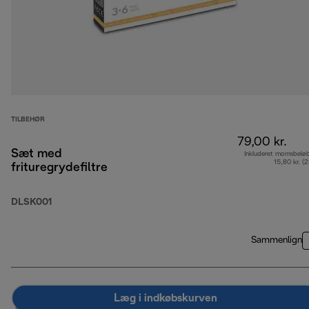
TILBEHØR
79,00 kr.
Sæt med
Inkluderet momsbelø
15,80 kr. (
frituregrydefiltre
DLSK001
Sammenlign
Læg i indkøbskurven