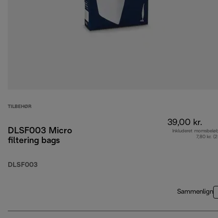
TILBEHØR
39,00 kr.
DLSF003 Micro
Inkluderet momsbelø
7,80 kr. (
filtering bags
DLSF003
Sammenlign