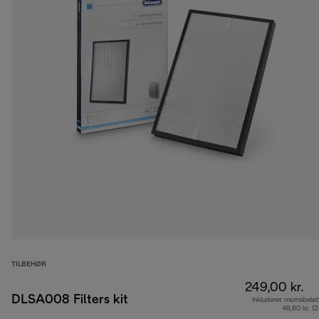
TILBEHØR
249,00 kr.
DLSA008 Filters kit
Inkluderet momsbelø
49,80 kr. (