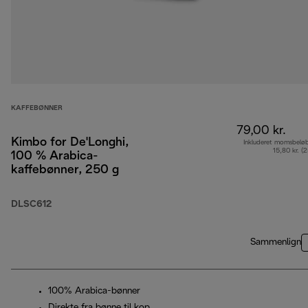
KAFFEBØNNER
79,00 kr.
Kimbo for De'Longhi,
Inkluderet momsbelø
15,80 kr. (
100 % Arabica-
kaffebønner, 250 g
DLSC612
Sammenlign
100% Arabica-bønner
Direkte fra bønne til kop