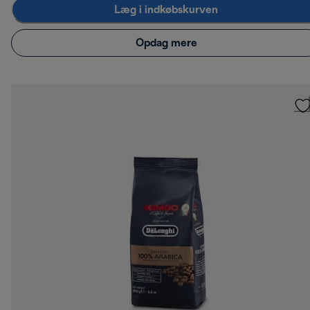
Læg i indkøbskurven
Opdag mere