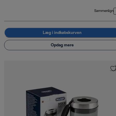
Sammenlign
Læg i indkøbskurven
Opdag mere