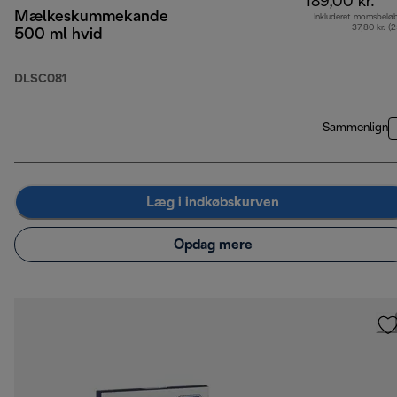
189,00 kr.
Mælkeskummekande
Inkluderet momsbelø
37,80 kr. (
500 ml hvid
DLSC081
Sammenlign
Læg i indkøbskurven
Opdag mere