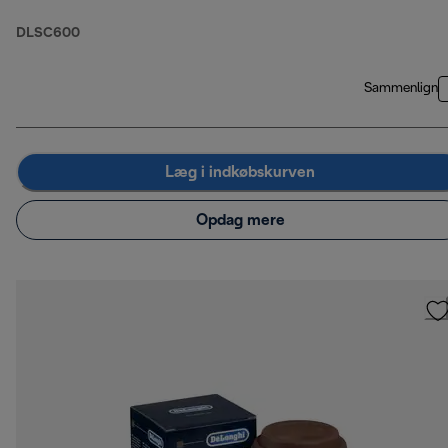
DLSC600
Sammenlign
Læg i indkøbskurven
Opdag mere