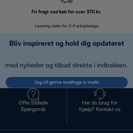
Fri fragt ved køb for over 370 kr.
R
Levering inden for 3-6 arbejdsdage
Problemfri re
Bliv inspireret og hold dig opdateret
med nyheder og tilbud direkte i indbakken.
Jeg vil gerne modtage e-mails
Ofte Stillede
Har du brug for
Spørgsmål
hjælp? Kontakt os