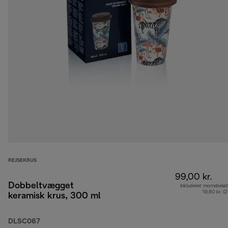
REJSEKRUS
99,00 kr.
Dobbeltvægget
Inkluderet momsbelø
19,80 kr. (
keramisk krus, 300 ml
DLSC067