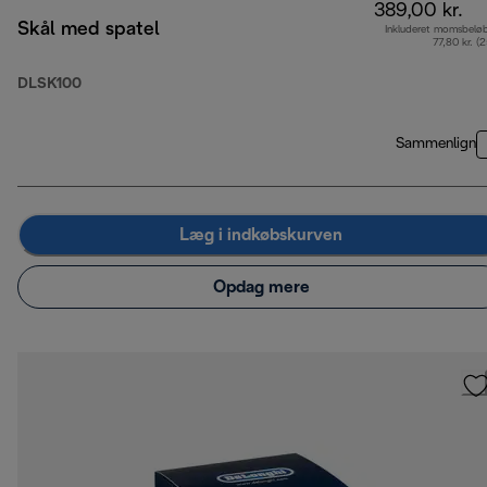
389,00 kr.
Skål med spatel
Inkluderet momsbelø
77,80 kr. (
DLSK100
Sammenlign
Læg i indkøbskurven
Opdag mere