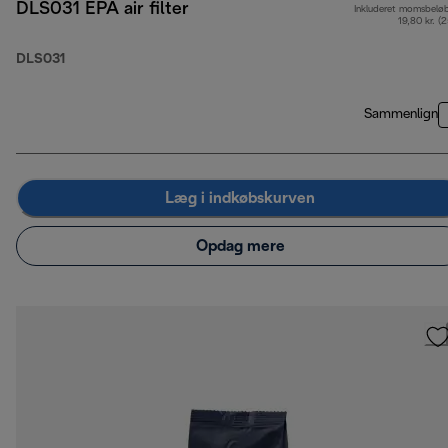
DLS031 EPA air filter
Inkluderet momsbelø
19,80 kr. (
DLS031
Sammenlign
Læg i indkøbskurven
Opdag mere