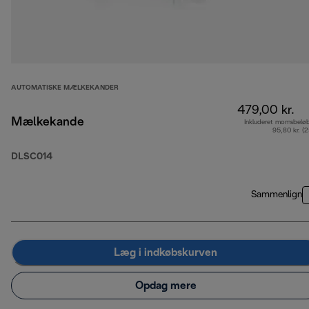
AUTOMATISKE MÆLKEKANDER
479,00 kr.
Mælkekande
Inkluderet momsbelø
95,80 kr. (
DLSC014
Sammenlign
Læg i indkøbskurven
Opdag mere