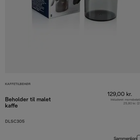
KAFFETILBEHØR
129,00 kr.
Beholder til malet
Inkluderet momsbelø
25,80 kr. (
kaffe
DLSC305
Sammenlign