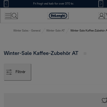
Skip
Fri fragt ved køb for over 370 kr.
to
Content
Accessibility
Statement
Winter Sales - General
Winter-Sale AT
Winter-Sale Kaffee-Zubehör 
Winter-Sale Kaffee-Zubehör AT
Filtrér