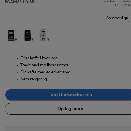
ECAM22.110.SB
Inkluderet momsbelø
499,80 kr. (
Sammenlign
Frisk kaffe i hver kop
Traditionel mælkeskummer
Din kaffe med et enkelt tryk
Nem rengøring
Læg i indkøbskurven
Opdag mere