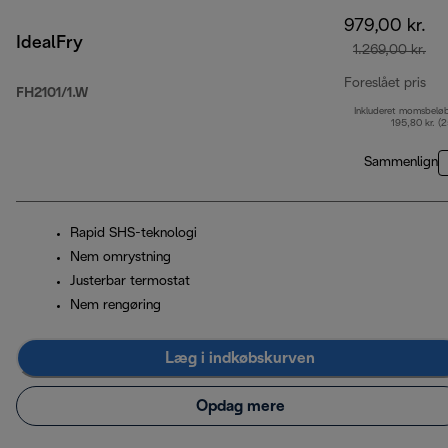
979,00 kr.
IdealFry
1.269,00 kr.
Foreslået pris
FH2101/1.W
Inkluderet momsbelø
opr
195,80 kr. (
Sammenlign
Rapid SHS-teknologi
Nem omrystning
Justerbar termostat
Nem rengøring
Læg i indkøbskurven
Opdag mere