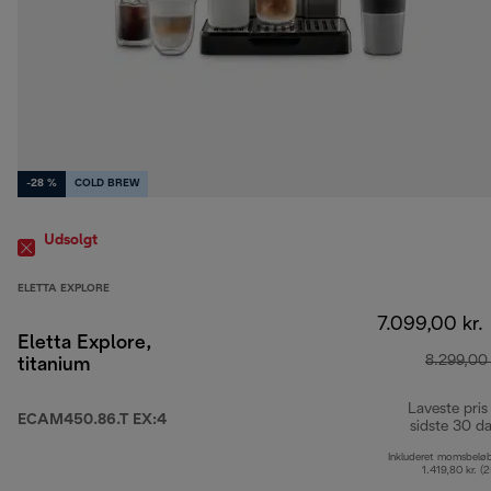
-28 %
COLD BREW
Udsolgt
ELETTA EXPLORE
7.099,00 kr.
Eletta Explore,
8.299,00 
titanium
Laveste pris
ECAM450.86.T EX:4
sidste 30 d
Inkluderet momsbelø
1.419,80 kr. (