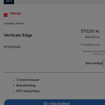
-23 %
Udsolgt
VARMEBLÆSERE
370,00 kr.
Verticale Edge
479,00 kr.
Foreslået pris
HFS50D22
Inkluderet momsbelø
opr
74,00 kr. (
Sammenlign
3 strømniveauer
Bærehåndtag
IP21-beskyttelse
Giv mig besked