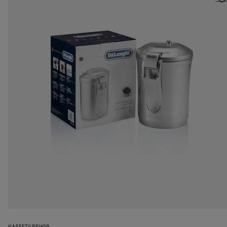
KAFFETILBEHØR