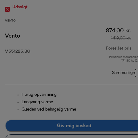
Udsolgt
VENTO
874,00 kr.
Vento
1.119,00 kr.
Foreslået pris
V551225.BG
Inkluderet momsbelø
opr
174,80 kr. (
Sammenlign
Hurtig opvarmning
Langvarig varme
Glæden ved behagelig varme
Giv mig besked