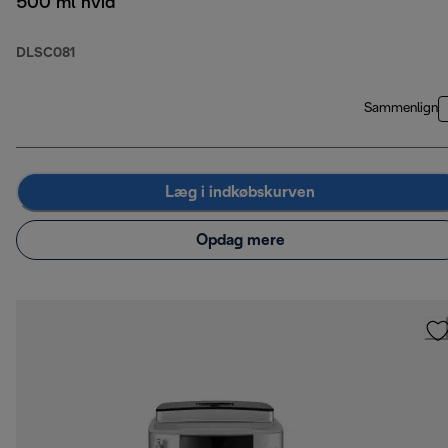
500 ml hvid
DLSC081
Sammenlign
Læg i indkøbskurven
Opdag mere