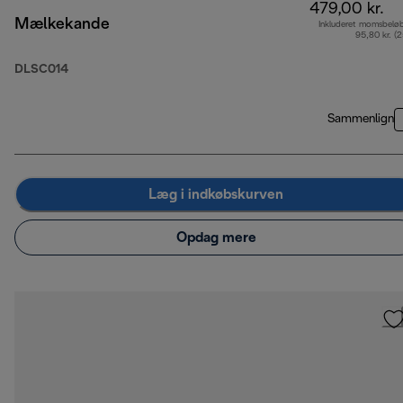
479,00 kr.
Mælkekande
Inkluderet momsbelø
95,80 kr. (
DLSC014
Sammenlign
Læg i indkøbskurven
Opdag mere