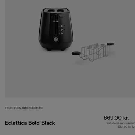
ECLETTICA BRØDRISTERE
669,00 kr.
Eclettica Bold Black
Inkluderet momsbelø
133,80 kr. (