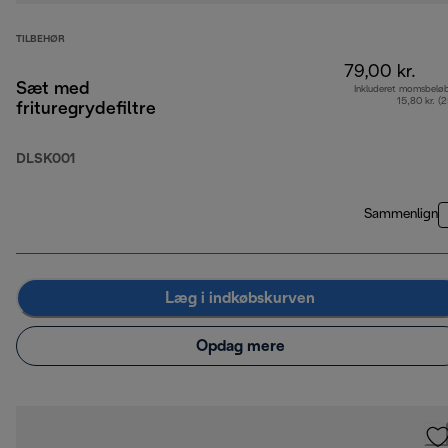
TILBEHØR
79,00 kr.
Sæt med
Inkluderet momsbelø
15,80 kr. (
frituregrydefiltre
DLSK001
Sammenlign
Læg i indkøbskurven
Opdag mere