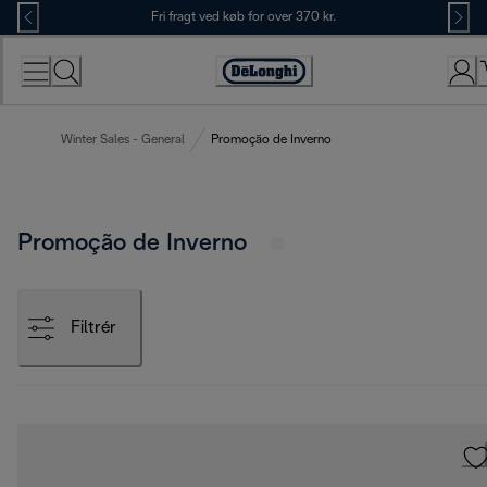
Skip
Fri fragt ved køb for over 370 kr.
to
Content
Accessibility
Statement
Winter Sales - General
Promoção de Inverno
Promoção de Inverno
Filtrér