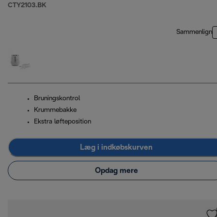
CTY2103.BK
Sammenlign
Bruningskontrol
Krummebakke
Ekstra løfteposition
Læg i indkøbskurven
Opdag mere