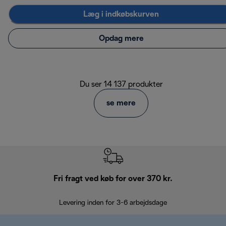
Læg i indkøbskurven
Opdag mere
Du ser 14 137 produkter
se mere
Fri fragt ved køb for over 370 kr.
R
Levering inden for 3-6 arbejdsdage
Problemfri re