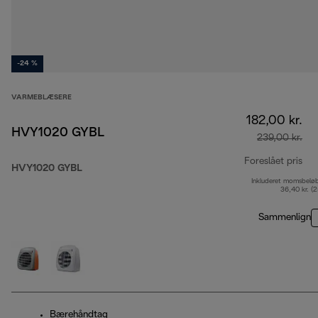
-24 %
VARMEBLÆSERE
182,00 kr.
HVY1020 GYBL
239,00 kr.
Foreslået pris
HVY1020 GYBL
Inkluderet momsbelø
opr
36,40 kr. (
Sammenlign
Bærehåndtag