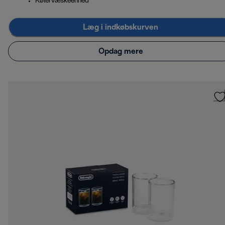
Kølervæskeenhed
Læg i indkøbskurven
Opdag mere