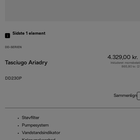
Sidste 1
element
DD-SERIEN
4.329,00 kr.
Tasciugo Ariadry
Inkluderet momsbelø
865,80 kr. (
DD230P
Sammenlign
Støvfilter
Pumpesystem
Vandstandsindikator