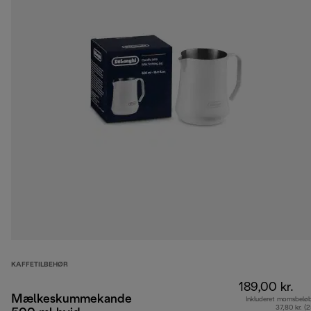
KAFFETILBEHØR
189,00 kr.
Mælkeskummekande
Inkluderet momsbelø
37,80 kr. (