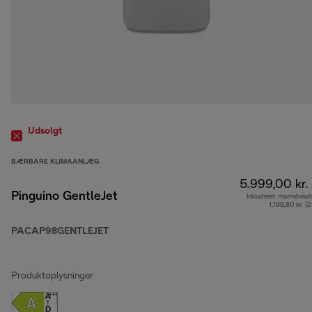
Udsolgt
BÆRBARE KLIMAANLÆG
5.999,00 kr.
Pinguino GentleJet
Inkluderet momsbelø
1.199,80 kr. (
PACAP98GENTLEJET
Produktoplysninger