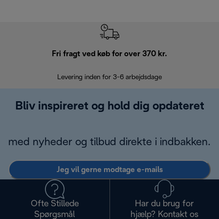
Fri fragt ved køb for over 370 kr.
R
Levering inden for 3-6 arbejdsdage
Problemfri re
Bliv inspireret og hold dig opdateret
med nyheder og tilbud direkte i indbakken.
Jeg vil gerne modtage e-mails
Ofte Stillede
Har du brug for
Spørgsmål
hjælp? Kontakt os