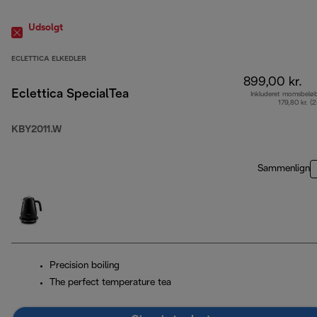
Udsolgt
ECLETTICA ELKEDLER
899,00 kr.
Eclettica SpecialTea
Inkluderet momsbelø
179,80 kr. (
KBY2011.W
Sammenlign
Precision boiling
The perfect temperature tea