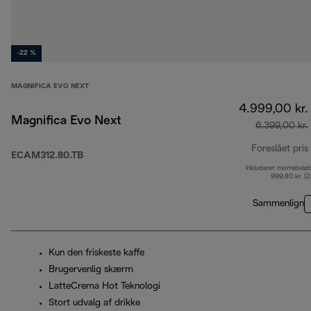
-22 %
MAGNIFICA EVO NEXT
4.999,00 kr.
Magnifica Evo Next
6.399,00 kr.
Foreslået pris
ECAM312.80.TB
Inkluderet momsbelø
999,80 kr. (
Sammenlign
Kun den friskeste kaffe
Brugervenlig skærm
LatteCrema Hot Teknologi
Stort udvalg af drikke