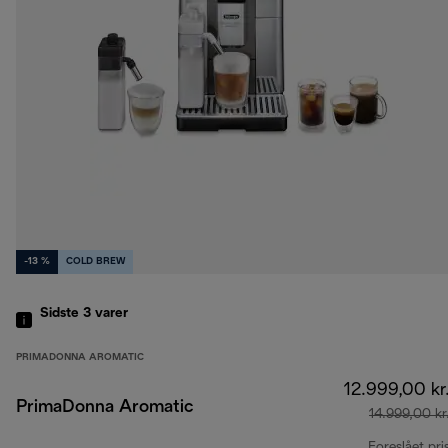
-13 %
COLD BREW
Sidste 3
varer
PRIMADONNA AROMATIC
12.999,00 kr
PrimaDonna Aromatic
14.999,00 kr
Foreslået pri