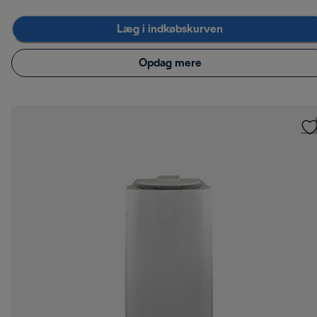
Læg i indkøbskurven
Opdag mere