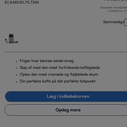
ECAM630.75.TSM
Inkluderet momsbelø
2.599,80 kr. (
Sammenlign
Frigør hver bønnes sande smag
Slap af med den mest forfriskende kaffeglæde
Oplev den mest cremede og fløjlsbløde skum
Din perfekte kaffe på det perfekte tidspunkt
Læg i indkøbskurven
Opdag mere