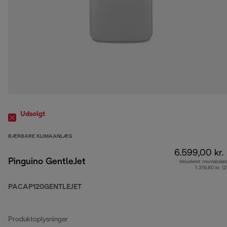
Udsolgt
BÆRBARE KLIMAANLÆG
6.599,00 kr.
Pinguino GentleJet
Inkluderet momsbelø
1.319,80 kr. (
PACAP120GENTLEJET
Produktoplysninger