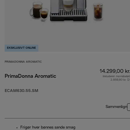
EKSKLUSIVT ONLINE
PRIMADONNA AROMATIC
14.299,00 kr
PrimaDonna Aromatic
Inkluderet momsbelø
2.859,80 kr. (
ECAM630.55.SM
Sammenlign
Frigør hver bønnes sande smag