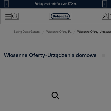
Skip
Fri fragt ved køb for over 370 kr.
to
Content
Accessibility
Statement
Spring Deals General
Wiosenne Oferty PL
Wiosenne Oferty-Urządz
Wiosenne Oferty-Urządzenia domowe