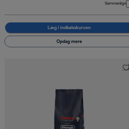
Sammenlign
Læg i indkøbskurven
Opdag mere