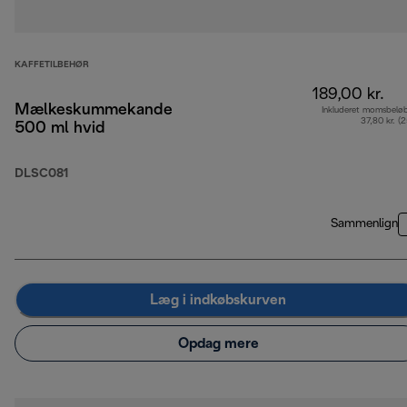
KAFFETILBEHØR
189,00 kr.
Mælkeskummekande
Inkluderet momsbelø
37,80 kr. (
500 ml hvid
DLSC081
Sammenlign
Læg i indkøbskurven
Opdag mere