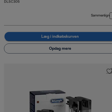
DLSC305
Sammenlign
Læg i indkøbskurven
Opdag mere