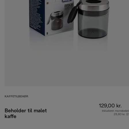
KAFFETILBEHØR
129,00 kr.
Beholder til malet
Inkluderet momsbelø
25,80 kr. (
kaffe