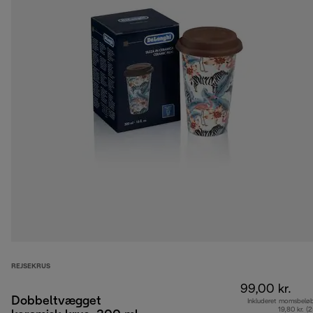
REJSEKRUS
99,00 kr.
Dobbeltvægget
Inkluderet momsbelø
19,80 kr. (