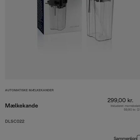
AUTOMATISKE MÆLKEKANDER
299,00 kr.
Mælkekande
Inkluderet momsbelø
59,80 kr. (
DLSC022
Sammenlign