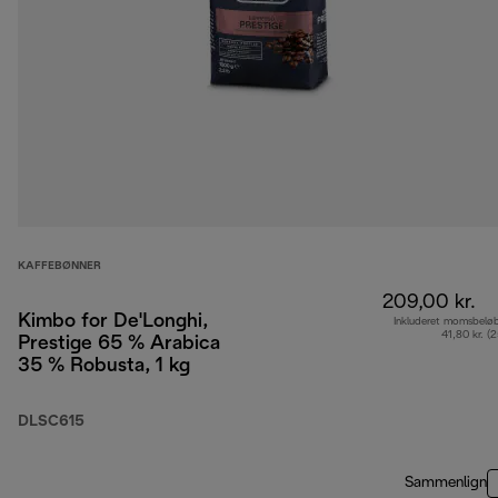
KAFFEBØNNER
209,00 kr.
Kimbo for De'Longhi,
Inkluderet momsbelø
41,80 kr. (
Prestige 65 % Arabica
35 % Robusta, 1 kg
DLSC615
Sammenlign