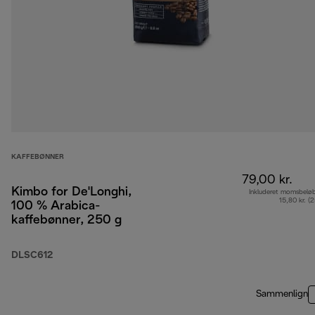
KAFFEBØNNER
79,00 kr.
Kimbo for De'Longhi,
Inkluderet momsbelø
15,80 kr. (
100 % Arabica-
kaffebønner, 250 g
DLSC612
Sammenlign