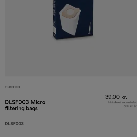
TILBEHØR
39,00 kr.
DLSF003 Micro
Inkluderet momsbelø
7,80 kr. (
filtering bags
DLSF003