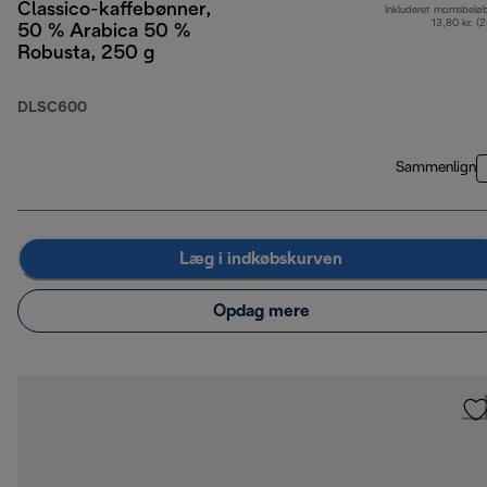
Classico-kaffebønner,
Inkluderet momsbelø
13,80 kr. (
50 % Arabica 50 %
Robusta, 250 g
DLSC600
Sammenlign
Læg i indkøbskurven
Opdag mere