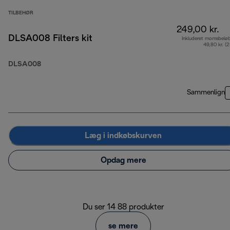
TILBEHØR
249,00 kr.
DLSA008 Filters kit
Inkluderet momsbelø
49,80 kr. (
DLSA008
Sammenlign
Læg i indkøbskurven
Opdag mere
Du ser 14 88 produkter
se mere