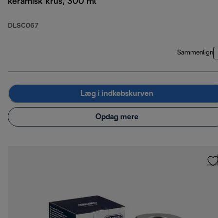
keramisk krus, 300 ml
DLSC067
Sammenlign
Læg i indkøbskurven
Opdag mere