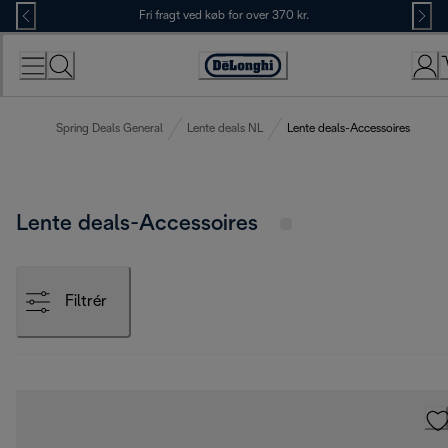
Skip
Fri fragt ved køb for over 370 kr.
to
Content
Accessibility
Statement
Spring Deals General
Lente deals NL
Lente deals-Accessoires
Lente deals-Accessoires
Filtrér