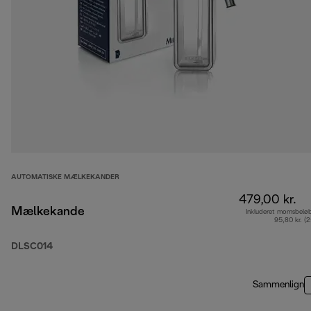
AUTOMATISKE MÆLKEKANDER
479,00 kr.
Mælkekande
Inkluderet momsbelø
95,80 kr. (
DLSC014
Sammenlign