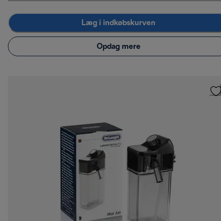
Læg i indkøbskurven
Opdag mere