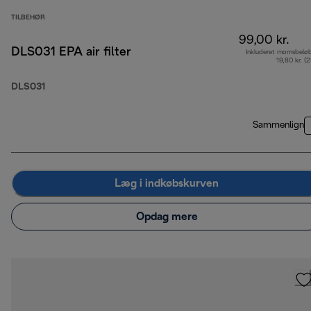
TILBEHØR
99,00 kr.
DLS031 EPA air filter
Inkluderet momsbelø
19,80 kr. (
DLS031
Sammenlign
Læg i indkøbskurven
Opdag mere