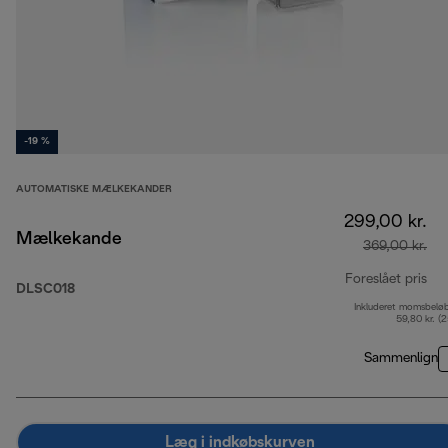
-19 %
AUTOMATISKE MÆLKEKANDER
299,00 kr.
Mælkekande
369,00 kr.
Foreslået pris
DLSC018
Inkluderet momsbelø
opr
59,80 kr. (
Sammenlign
Læg i indkøbskurven