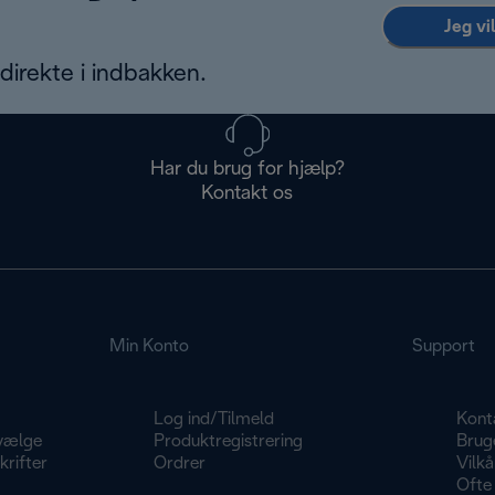
Jeg vi
irekte i indbakken.
Har du brug for hjælp?
Kontakt os
Min Konto
Support
Log ind/Tilmeld
Kont
vælge
Produktregistrering
Brug
rifter
Ordrer
Vilkå
Ofte 