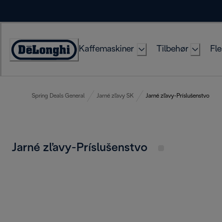
Skip
to
Content
Kaffemaskiner
Tilbehør
Fle
Accessibility
Statement
Spring Deals General
Jarné zľavy SK
Jarné zľavy-Príslušenstvo
Jarné zľavy-Príslušenstvo