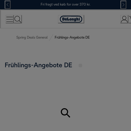
Skip
Fri fragt ved køb for over 370 kr.
to
Content
Accessibility
Statement
Spring Deals General
Frühlings-Angebote DE
Frühlings-Angebote DE